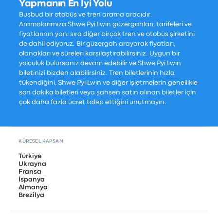
Yapmanın En İyi Yolu
Busbud bir otobüs ve tren arama aracıdır.
Aramalarımıza Shwe Pyi Lwin güzergahları, tarifeleri ve
fiyatlarının yanı sıra diğer birçok tren ve otobüs şirketini
de dahil ediyoruz. Bir güzergah arayarak fiyatları,
olanakları ve süreleri karşılaştırabilirsiniz. Uygun bir
yolculuk bulursanız devam edebilir ve Shwe Pyi Lwin
biletinizi bizden alabilirsiniz. Tren biletlerinin hızla
tükendiğini, Shwe Pyi Lwin ve diğer işletmelerin genellikle
son dakika biletleri veya şahsen satın alınan biletler için
çok daha fazla ücret talep ettiğini unutmayın.
KÜRESEL KAPSAM
Türkiye
Ukrayna
Fransa
İspanya
Almanya
Brezilya