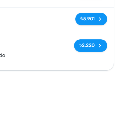
Etiketler yok
₺5.901
Etiketler yok
₺2.220
da