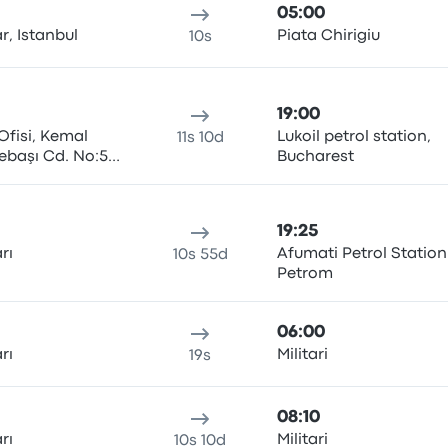
05:00
r, Istanbul
Piata Chirigiu
10s
19:00
Ofisi, Kemal
Lukoil petrol station,
11s 10d
başı Cd. No:5,
Bucharest
19:25
rı
Afumati Petrol Station
10s 55d
Petrom
06:00
rı
Militari
19s
08:10
rı
Militari
10s 10d