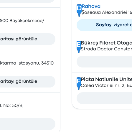
Rahova
D
Șoseaua Alexandriei 1
34500 Büyükçekmece/
Sayfayı ziyaret 
aritayı görüntüle
Bükreş Filaret Otogar
E
Strada Doctor Constant
Aktarma İstasyonu, 34310
Piata Natiunile Unit
F
aritayı görüntüle
Calea Victoriei nr. 2, 
. No: 50/B,