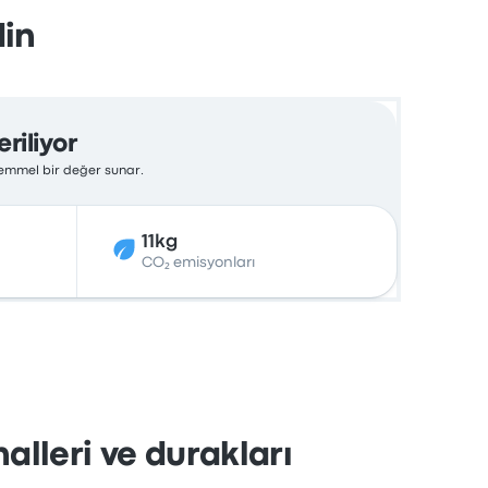
din
riliyor
ükemmel bir değer sunar.
11kg
CO₂ emisyonları
alleri ve durakları