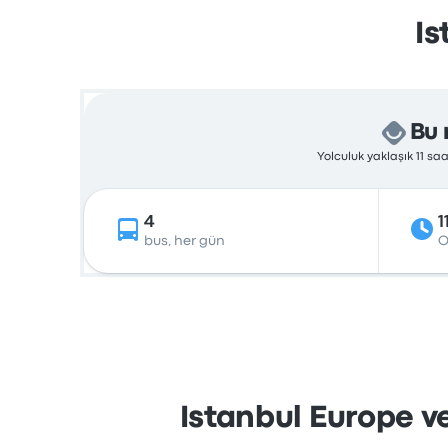
Is
Bu 
Yolculuk yaklaşık 11 sa
4
1
bus, her gün
O
Istanbul Europe ve