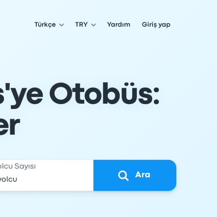
Türkçe
TRY
Yardım
Giriş yap
ş'ye Otobüs:
er
olcu Sayısı
Ara