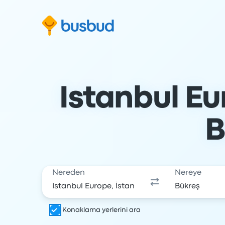
Arama formuna geç
Alt bilgiye geç
İçeriğe geç
Istanbul Eu
B
Nereden
Nereye
Konaklama yerlerini ara