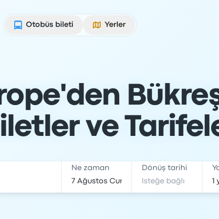
Otobüs bileti
Yerler
rope'den Bükre
iletler ve Tarifel
Ne zaman
Dönüş tarihi
Y