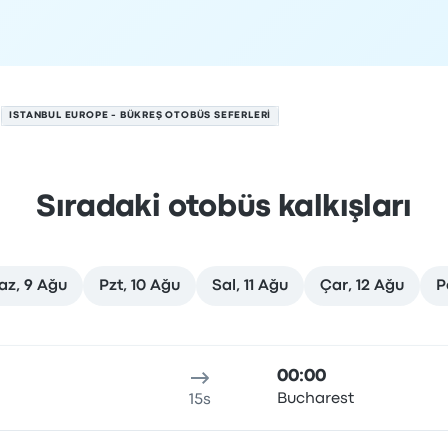
ISTANBUL EUROPE - BÜKREŞ OTOBÜS SEFERLERI
Sıradaki otobüs kalkışları
az, 9 Ağu
Pzt, 10 Ağu
Sal, 11 Ağu
Çar, 12 Ağu
P
şlar 7 Ağustos tarihinde
n
Seyahat süresi
Varış saati
Varış yeri
Önerilen
Fiyat ve reze
00:00
Bucharest
15s