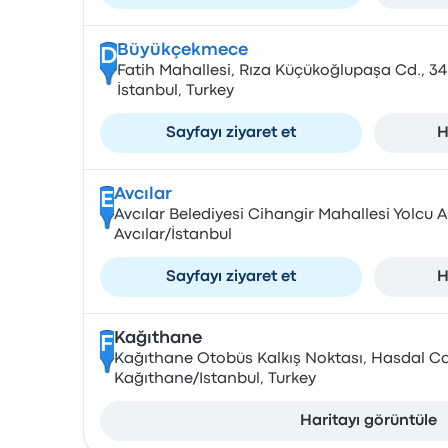
Büyükçekmece
D
Fatih Mahallesi, Rıza Küçükoğlupaşa Cd., 
İstanbul, Turkey
Sayfayı ziyaret et
H
Avcılar
E
Avcılar Belediyesi Cihangir Mahallesi Yolcu 
Avcılar/İstanbul
Sayfayı ziyaret et
H
Kağıthane
F
Kağıthane Otobüs Kalkış Noktası, Hasdal Cd
Kağıthane/Istanbul, Turkey
Haritayı görüntüle