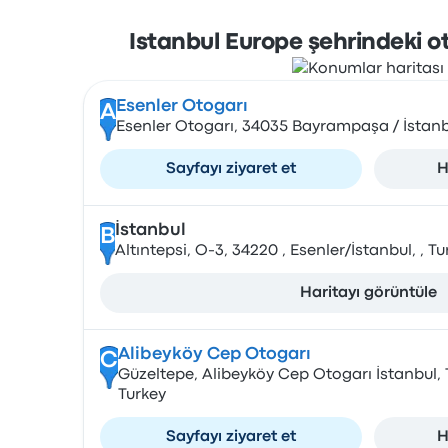
Istanbul Europe şehrindeki o
Esenler Otogarı
A
Esenler Otogarı, 34035 Bayrampaşa / İstanb
Sayfayı ziyaret et
H
İstanbul
B
Altıntepsi, O-3, 34220 , Esenler/İstanbul, , Tu
Haritayı görüntüle
Alibeyköy Cep Otogarı
C
Güzeltepe, Alibeyköy Cep Otogarı İstanbul, 
Turkey
Sayfayı ziyaret et
H