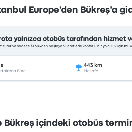
tanbul Europe'den Bükreş'a gi
rota yalnızca otobüs tarafından hizmet ve
at sürer ve sadece ₺1.683'den başlayan ücretlerle konforlu bir yolculuk için m
1s
443 km
rtalama Süre
Mesafe
 Bükreş içindeki otobüs termin