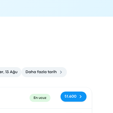
er, 13 Ağu
Daha fazla tarih
rvasyon bağlantısı
₺1.600
En ucuz