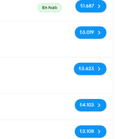
₺1.687
En hızlı
Etiketler yok
₺3.019
Etiketler yok
₺3.623
Etiketler yok
₺4.103
Etiketler yok
₺2.108