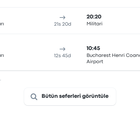
20:20
rı
Militari
21s 20d
10:45
rı
Bucharest Henri Coan
12s 45d
Airport
.
Bütün seferleri görüntüle