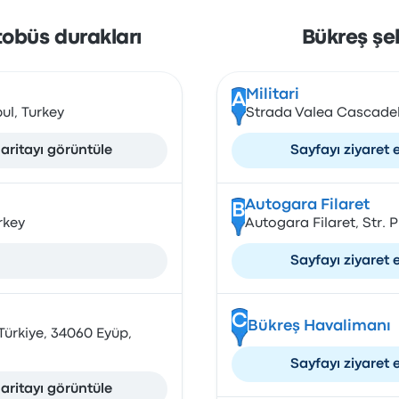
tobüs durakları
Bükreş şe
Militari
A
ul, Turkey
Strada Valea Cascadel
aritayı görüntüle
Sayfayı ziyaret 
Autogara Filaret
B
rkey
Autogara Filaret, Str. P
Sayfayı ziyaret 
C
Bükreş Havalimanı
Türkiye, 34060 Eyüp,
Sayfayı ziyaret 
aritayı görüntüle