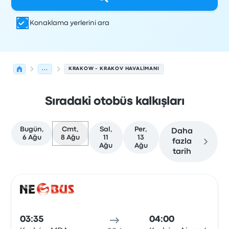
Konaklama yerlerini ara
...
KRAKOW - KRAKOV HAVALIMANI
Sıradaki otobüs kalkışları
Bugün,
Cmt,
Sal,
Per,
Daha
6 Ağu
8 Ağu
11
13
fazla
Ağu
Ağu
tarih
Krakow'den Krakow'ye olan sonraki kalkışlar 8 Ağustos t
Tarafından işletilir
Araç türü
Kalkış saati
Nereden
Seyaha
Otob
03:35
04:00