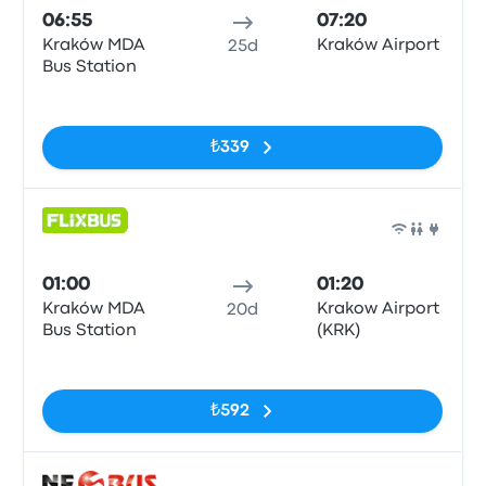
06:55
07:20
Kraków MDA
Kraków Airport
25d
Bus Station
Etiketler yok
₺339
Otob
01:00
01:20
Kraków MDA
Krakow Airport
20d
Bus Station
(KRK)
Etiketler yok
₺592