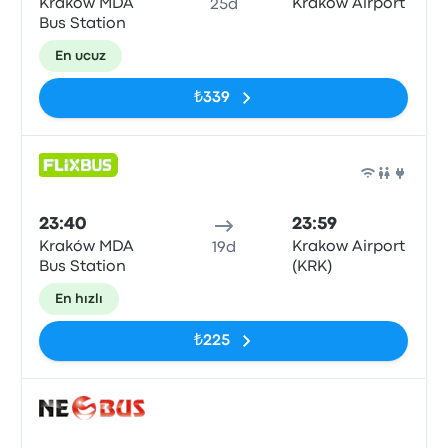
Kraków MDA
Kraków Airport
25d
Bus Station
En ucuz
₺339
Otob
23:40
23:59
Kraków MDA
Krakow Airport
19d
Bus Station
(KRK)
En hızlı
₺225
Otob