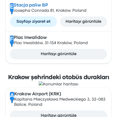
Stacja paliw BP
E
Josepha Conrada 81, Kraków, Poland
Sayfayı ziyaret et
Haritayı görüntüle
Plac Inwalidow
F
Plac Inwalidów, 31-154 Kraków, Poland
Haritayı görüntüle
Krakow şehrindeki otobüs durakları
Krakow Airport (KRK)
A
Kapitana Mieczysława Medweckiego 3, 32-083
Balice, Poland
Haritayı görüntüle