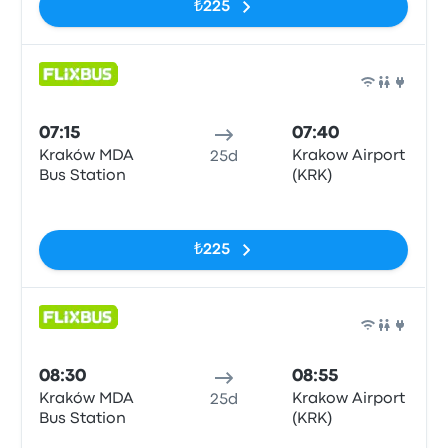
₺225
Otob
07:15
07:40
Kraków MDA
Krakow Airport
25d
Bus Station
(KRK)
Etiketler yok
₺225
Otob
08:30
08:55
Kraków MDA
Krakow Airport
25d
Bus Station
(KRK)
Etiketler yok