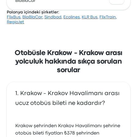
yıldızla derecelendirilmiştir. Yolcular özellikle personel
BlaBlaCar
ve dakiklik hizmetlerinden memnun kalırken,
Polonya içindeki şirketler:
genellikle bilet erişimi hizmetinden şikayetçi oldular.
FlixBus
,
BlaBlaCar
,
Sindbad
,
Ecolines
,
KLR Bus
,
FlixTrain
,
Bu yolculukta Koleje Malopolskie biletleri için
RegioJet
başlangıç fiyatı ₺338
Otobüsle Krakow - Krakow arası
yolculuk hakkında sıkça sorulan
sorular
Krakow - Krakov Havalimanı arası
ucuz otobüs bileti ne kadardır?
Krakow şehrinden Krakov Havalimanı şehrine
otobüs bileti fiyatları ₺378 şehrinden