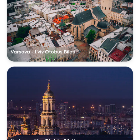
Varşova - L'viv Otobüs Bileti