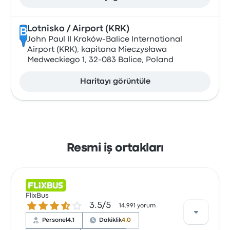
Lotnisko / Airport (KRK)
B
John Paul II Kraków-Balice International
Airport (KRK), kapitana Mieczysława
Medweckiego 1, 32-083 Balice, Poland
Haritayı görüntüle
Resmi iş ortakları
FlixBus
3.5 üzerinden 5 yıldız
3.5/5
14.991 yorum
Personel
4.1
Dakiklik
4.0