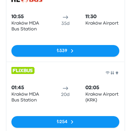
Otob
10:55
11:30
Kraków MDA
Kraków Airport
35d
Bus Station
Etiketler yok
₺339
Otob
01:45
02:05
Kraków MDA
Krakow Airport
20d
Bus Station
(KRK)
Etiketler yok
₺254