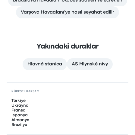
Bratislava Havaalanı otobüs saatleri ve ücretleri
Varşova Havaalanı'ye nasıl seyahat edilir
Yakındaki duraklar
Hlavná stanica
AS Mlynské nivy
KÜRESEL KAPSAM
Türkiye
Ukrayna
Fransa
İspanya
Almanya
Brezilya