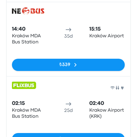
Otob
14:40
15:15
Kraków MDA
Kraków Airport
35d
Bus Station
Etiketler yok
₺339
Otob
02:15
02:40
Kraków MDA
Krakow Airport
25d
Bus Station
(KRK)
Etiketler yok