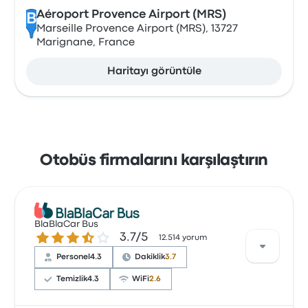
Aéroport Provence Airport (MRS)
B
Marseille Provence Airport (MRS), 13727
Marignane, France
Haritayı görüntüle
Otobüs firmalarını karşılaştırın
BlaBlaCar Bus
3.7 üzerinden 5 yıldız
3.7/5
12.514 yorum
Personel
4.3
Dakiklik
3.7
Temizlik
4.3
WiFi
2.6