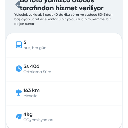
Bu rota yalnızca otobüs
tarafından hizmet veriliyor
Yolculuk yaklaşık 3 saat 40 dakika sürer ve sadece ₺343'den
başlayan ücretlerle konforlu bir yolculuk için mükemmel bir
değer sunar.
5
bus, her gün
3s 40d
Ortalama Süre
163 km
Mesafe
4kg
CO₂ emisyonları