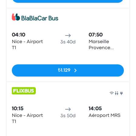
Otob
04:10
07:50
Nice - Airport
Marseille
3s 40d
T1
Provence
Airport
Etiketler yok
₺1.129
Otob
10:15
14:05
Nice - Airport
Aéroport MRS
3s 50d
T1
Etiketler yok