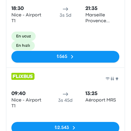
18:30
21:35
Nice - Airport
Marseille
3s 5d
T1
Provence
Airport
En ucuz
En hızlı
₺565
Otob
09:40
13:25
Nice - Airport
Aéroport MRS
3s 45d
T1
Etiketler yok
₺2.543