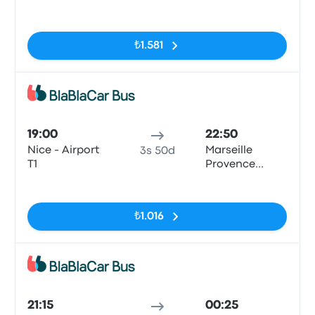
Airport
Etiketler yok
₺1.581
Otob
19:00
22:50
Nice - Airport
Marseille
3s 50d
T1
Provence
Airport
Etiketler yok
₺1.016
Otob
21:15
00:25