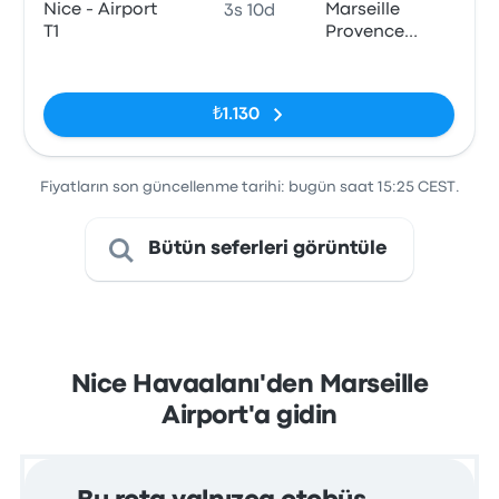
Nice - Airport
Marseille
3s 10d
T1
Provence
Airport
Etiketler yok
₺1.130
Fiyatların son güncellenme tarihi: bugün saat 15:25 CEST.
Bütün seferleri görüntüle
Nice Havaalanı'den Marseille
Airport'a gidin