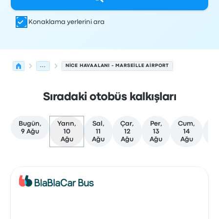
Konaklama yerlerini ara
...
NICE HAVAALANI - MARSEILLE AIRPORT
Sıradaki otobüs kalkışları
Bugün,
Yarın,
Sal,
Çar,
Per,
Cum,
Cm
9 Ağu
10
11
12
13
14
1
Ağu
Ağu
Ağu
Ağu
Ağu
A
Nice'den Marsilya'ye olan sonraki kalkışlar 10 Ağustos ta
Tarafından işletilir
Araç türü
Kalkış saati
Nereden
Seyaha
Otob