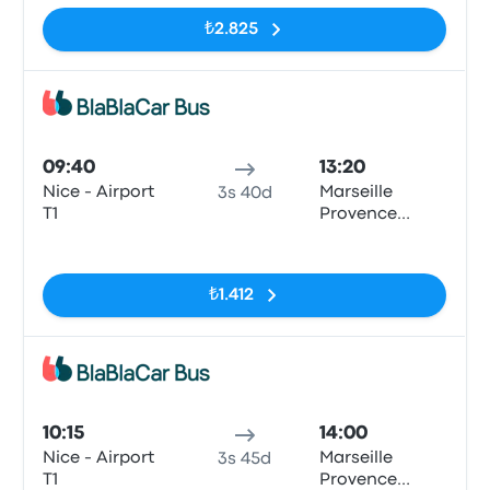
₺2.825
Otob
09:40
13:20
Nice - Airport
Marseille
3s 40d
T1
Provence
Airport
Etiketler yok
₺1.412
Otob
10:15
14:00
Nice - Airport
Marseille
3s 45d
T1
Provence