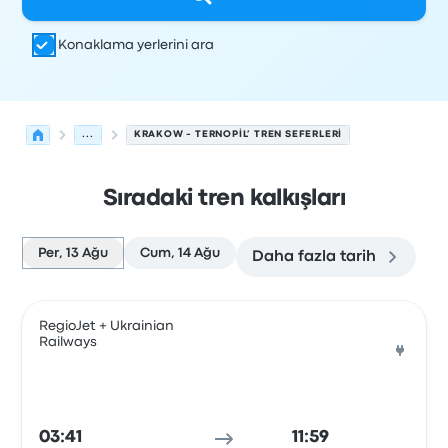
Konaklama yerlerini ara
...
KRAKOW - TERNOPIL’ TREN SEFERLERI
Sıradaki tren kalkışları
Per, 13 Ağu
Cum, 14 Ağu
Daha fazla tarih
Krakow'den Ternopil’'ye olan sonraki kalkışlar 13 Ağustos
Tarafından işletilir
Araç türü
Kalkış saati
Nereden
Seyaha
RegioJet + Ukrainian
Railways
Tren
03:41
11:59