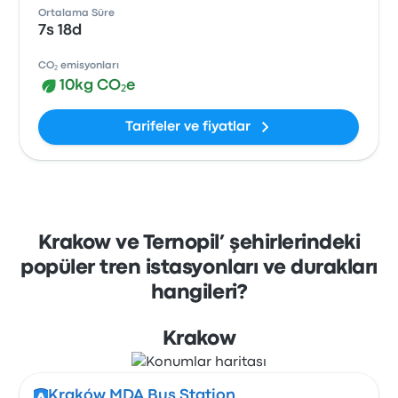
Ortalama Süre
7s 18d
CO₂ emisyonları
10kg CO₂e
Tarifeler ve fiyatlar
Krakow ve Ternopil’ şehirlerindeki
popüler tren istasyonları ve durakları
hangileri?
Krakow
Kraków MDA Bus Station