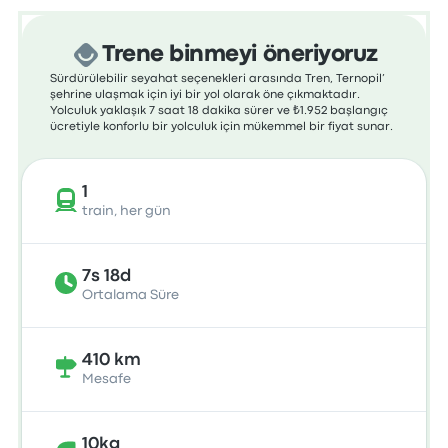
Trene binmeyi öneriyoruz
Sürdürülebilir seyahat seçenekleri arasında Tren, Ternopil’
şehrine ulaşmak için iyi bir yol olarak öne çıkmaktadır.
Yolculuk yaklaşık 7 saat 18 dakika sürer ve ₺1.952 başlangıç
ücretiyle konforlu bir yolculuk için mükemmel bir fiyat sunar.
1
train, her gün
7s 18d
Ortalama Süre
410 km
Mesafe
10kg