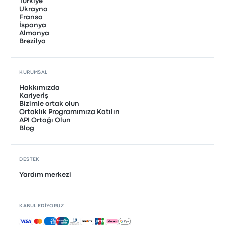
Türkiye
Ukrayna
Fransa
İspanya
Almanya
Brezilya
KURUMSAL
Hakkımızda
Kariyerİş
Bizimle ortak olun
Ortaklık Programımıza Katılın
API Ortağı Olun
Blog
DESTEK
Yardım merkezi
KABUL EDIYORUZ
Kabul edilen ödemeler