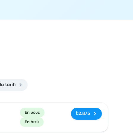
a tarih
rvasyon bağlantısı
En ucuz
₺2.875
En hızlı