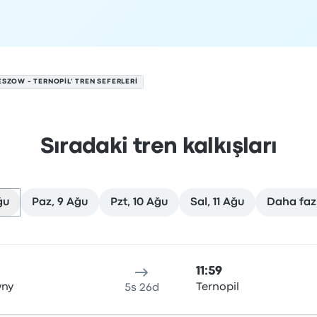
ESZOW - TERNOPIL’ TREN SEFERLERI
Sıradaki tren kalkışları
ğu
Paz, 9 Ağu
Pzt, 10 Ağu
Sal, 11 Ağu
Daha fazl
7 Ağustos tarihinde
n
Seyahat süresi
Varış saati
Varış yeri
Önerilen
Fiyat ve reze
11:59
wny
Ternopil
5s 26d