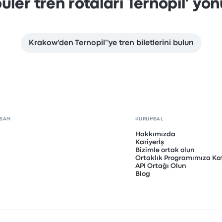
üler tren rotaları Ternopil’ yö
Krakow'den Ternopil’'ye tren biletlerini bulun
PSAM
KURUMSAL
Hakkımızda
Kariyerİş
Bizimle ortak olun
Ortaklık Programımıza Kat
API Ortağı Olun
Blog