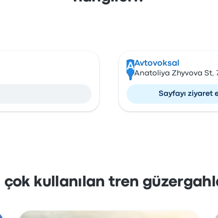
Avtovoksal
A
Anatoliya Zhyvova St, 7
Sayfayı ziyaret 
 çok kullanılan tren güzergahl