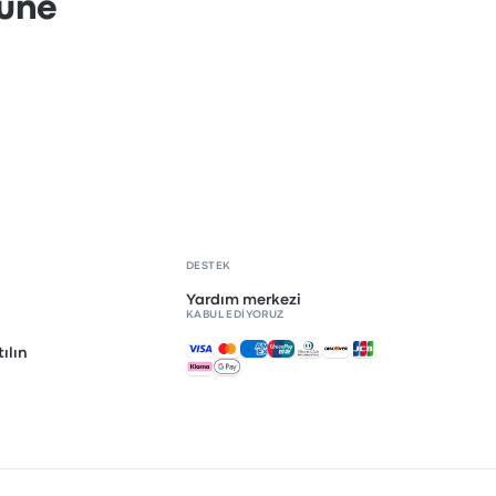
nüne
DESTEK
Yardım merkezi
KABUL EDIYORUZ
Kabul edilen ödemeler
ılın