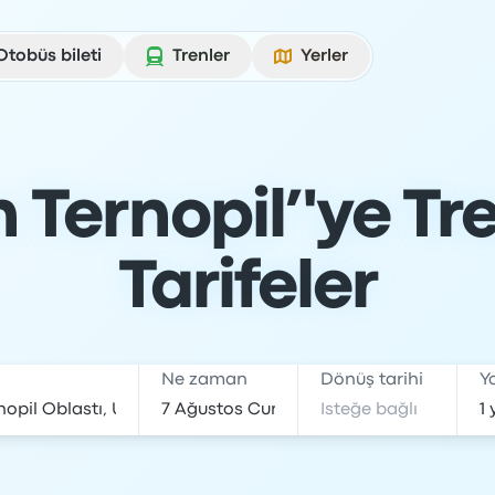
Otobüs bileti
Trenler
Yerler
Ternopil’'ye Tren
Tarifeler
Ne zaman
Dönüş tarihi
Y