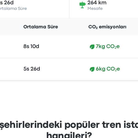
s 26d
264 km
rtalama Süre
Mesafe
Ortalama Süre
CO₂ emisyonları
8s 10d
7kg CO₂e
5s 26d
6kg CO₂e
şehirlerindeki popüler tren ist
hangileri?