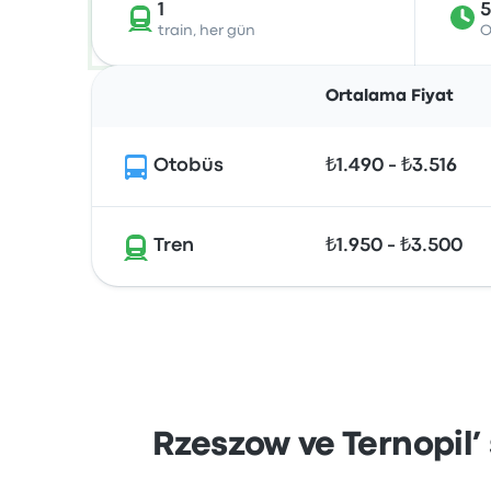
1
5
train, her gün
O
Ortalama Fiyat
Otobüs
₺1.490 - ₺3.516
Tren
₺1.950 - ₺3.500
Rzeszow ve Ternopil’ 