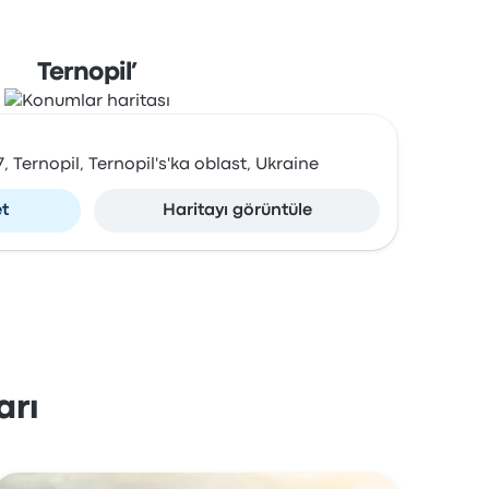
Ternopil’
, Ternopil, Ternopil's'ka oblast, Ukraine
et
Haritayı görüntüle
arı