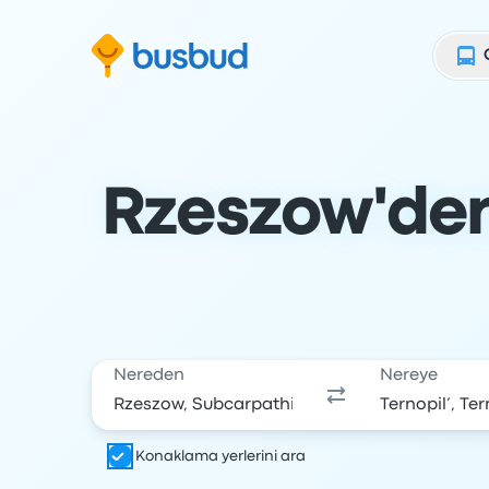
Arama formuna geç
Alt bilgiye geç
İçeriğe geç
Rzeszow'den 
Nereden
Nereye
Konaklama yerlerini ara