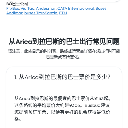
BO巴士公司：
FlixBus
,
Via Tac
,
Andesmar
,
CATA Internacional
,
Buses
根据 5 条评论，该公司在 Busbud 上被评为 2.2 颗星。
Andimar
,
buses TranSantin
,
ETM
旅客对 员工 和 座位 特别满意，但对 物有所值 经常有所
抱怨。 NC Internacional 在此路线提供的票价为 ¥277
起
从Arica到拉巴斯的巴士出行常见问题
请注意，此处显示的时刻表、路线或运营商详情在您出行时可能
已更新或有所变化。
从Arica到拉巴斯的巴士票价是多少？
从Arica到拉巴斯的最便宜的巴士票价从¥133起。
这条路线的平均票价大约是¥303。Busbud建议
您提前预订车票，以便有更好的机会获得最低价
格。