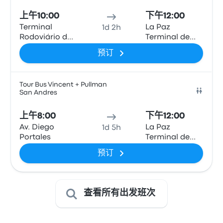
上午10:00
下午12:00
Terminal
La Paz
1d 2h
Rodoviário de
Terminal de
Arica
Buses
预订
Tour Bus Vincent + Pullman
San Andres
巴士
上午8:00
下午12:00
Av. Diego
La Paz
1d 5h
Portales
Terminal de
Buses
预订
查看所有出发班次