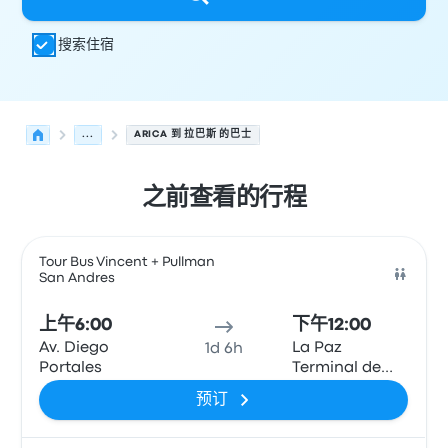
搜索住宿
...
ARICA 到 拉巴斯 的巴士
之前查看的行程
从 Arica 发往 拉巴斯 的接下来几班发车，日期为 8月7日
运营方
车辆类型
出发时间
出发地点
行程时长
到达时间
到达
Tour Bus Vincent + Pullman
San Andres
巴士
上午6:00
下午12:00
Av. Diego
La Paz
1d 6h
Portales
Terminal de
Buses
预订