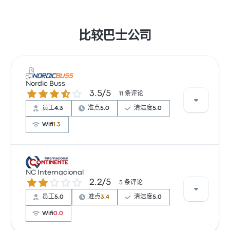
比较巴士公司
Nordic Buss
3.5 / 5 星
3.5/5
11 条评论
员工
4.3
准点
5.0
清洁度
5.0
Wifi
1.3
根据 11 条评论，该公司在 Busbud 上被评为 3.5 颗星。
旅客对 及时性 和 座位 特别满意，但对 无线上网 经常有
NC Internacional
2.2 / 5 星
2.2/5
所抱怨。 Nordic Buss 在此路线提供的票价为 ¥133 起
5 条评论
员工
5.0
准点
3.4
清洁度
5.0
Wifi
0.0