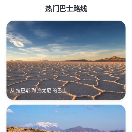
热门巴士路线
从 拉巴斯 到 烏尤尼 的巴士