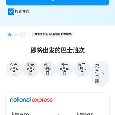
搜索住宿
...
希思罗机场 到 斯坦斯特德机场
即将出发的巴士班次
今天,
明天,
周六,
周一,
周三,
更
8月6
8月7
8月8
8月10
8月12
多
日
日
日
日
日
日
期
从 Heathrow 发往 Stansted 的接下来几班发车，日期为 8
运营方
车辆类型
出发时间
出发地点
行程时长
到达时间
到达
巴士