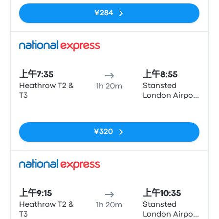
¥284
巴士
上午7:35
上午8:55
Heathrow T2 &
Stansted
1h 20m
T3
London Airport
(STN)
无标签
¥320
巴士
上午9:15
上午10:35
Heathrow T2 &
Stansted
1h 20m
T3
London Airport