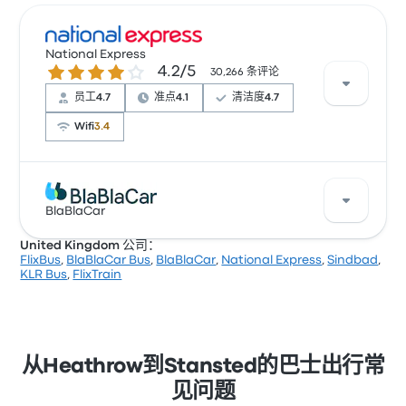
National Express
4.2 / 5 星
4.2/5
30,266 条评论
员工
4.7
准点
4.1
清洁度
4.7
Wifi
3.4
根据 135 条评论，National Express 提供的本行程被评
为 4.2 颗星。旅客对 温度 和 出发地点 特别满意，但也有
BlaBlaCar
旅客抱怨 无线上网。 National Express 在此路线提供的
United Kingdom 公司：
票价为 ¥142 起
FlixBus
,
BlaBlaCar Bus
,
BlaBlaCar
,
National Express
,
Sindbad
,
BlaBlaCar 每天发出 1 班从 Heathrow 到 Stansted 的班
KLR Bus
,
FlixTrain
车。此行程的平均票价为 ¥98 ，但您可以找到最低为
¥97 的票价。两个城市之间的车程通常大约需要 1小时 10
分钟。
从Heathrow到Stansted的巴士出行常
见问题