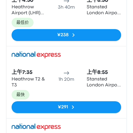
上午4:50
上午8:30
Heathrow
Stansted
3h 40m
Airport (LHR)
London Airport
T5
(STN)
最低价
¥238
巴士
上午7:35
上午8:55
Heathrow T2 &
Stansted
1h 20m
T3
London Airport
(STN)
最快
¥291
巴士