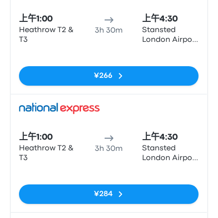
上午1:00
上午4:30
Heathrow T2 &
Stansted
3h 30m
T3
London Airport
(STN)
无标签
¥266
巴士
上午1:00
上午4:30
Heathrow T2 &
Stansted
3h 30m
T3
London Airport
(STN)
无标签
¥284