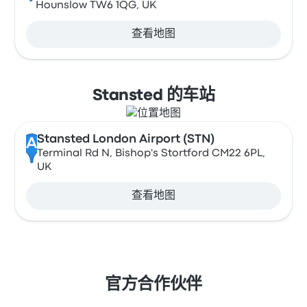
Hounslow TW6 1QG, UK
查看地图
Stansted 的车站
Stansted London Airport (STN)
A
Terminal Rd N, Bishop's Stortford CM22 6PL,
UK
查看地图
官方合作伙伴