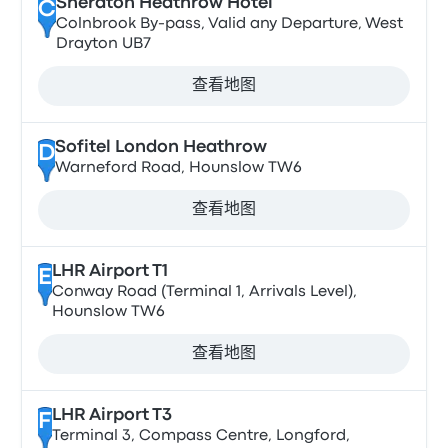
Sheraton Heathrow Hotel
C
Colnbrook By-pass, Valid any Departure, West
Drayton UB7
查看地图
Sofitel London Heathrow
D
Warneford Road, Hounslow TW6
查看地图
LHR Airport T1
E
Conway Road (Terminal 1, Arrivals Level),
Hounslow TW6
查看地图
LHR Airport T3
F
Terminal 3, Compass Centre, Longford,