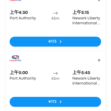
巴士
上午4:30
上午5:15
Port Authority
Newark Liberty
45m
International
Airport
无标签
Terminal A
(arrivals, Zone
¥173
15)
巴士
上午5:00
上午5:45
Port Authority
Newark Liberty
45m
International
Airport
无标签
Terminal A
(arrivals, Zone
¥173
15)