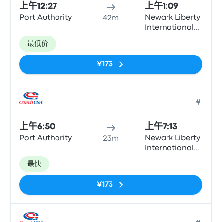
上午12:27
上午1:09
Port Authority
Newark Liberty
42m
International
Airport
最低价
Terminal A
(arrivals, Zone
¥173
15)
巴士
上午6:50
上午7:13
Port Authority
Newark Liberty
23m
International
Airport
最快
Terminal B
¥173