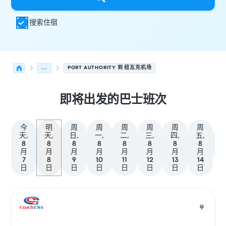
搜索住宿
...
PORT AUTHORITY 到 纽瓦克机场
即将出发的巴士班次
今
明
周
周
周
周
周
周
天,
天,
日,
一,
二,
三,
四,
五,
8
8
8
8
8
8
8
8
月
月
月
月
月
月
月
月
7
8
9
10
11
12
13
14
日
日
日
日
日
日
日
日
从 New York City 发往 紐華克 的接下来几班发车，日期为 8
运营方
车辆类型
出发时间
出发地点
行程时长
到达时间
到达
巴士