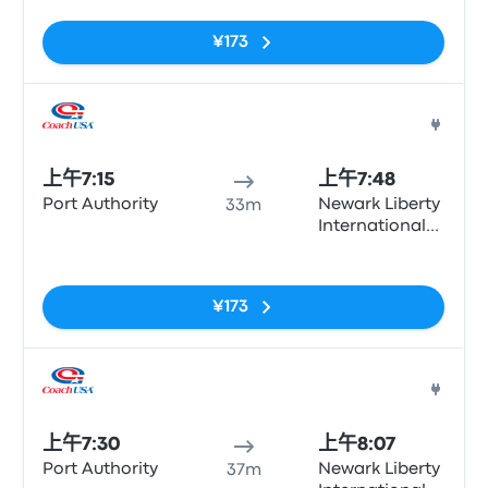
Terminal A
(arrivals, Zone
¥173
15)
巴士
上午7:15
上午7:48
Port Authority
Newark Liberty
33m
International
Airport
无标签
Terminal A
(arrivals, Zone
¥173
15)
巴士
上午7:30
上午8:07
Port Authority
Newark Liberty
37m