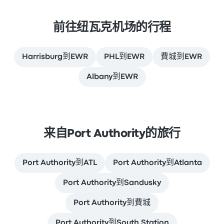
前往纽瓦克机场的行程
Harrisburg到EWR
PHL到EWR
費城到EWR
Albany到EWR
来自Port Authority的旅行
Port Authority到ATL
Port Authority到Atlanta
Port Authority到Sandusky
Port Authority到費城
Port Authority到South Station