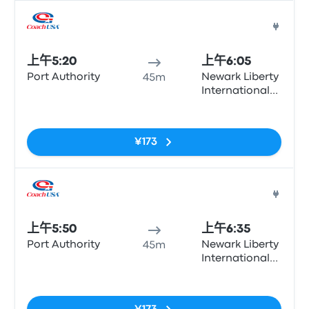
巴士
上午5:20
上午6:05
Port Authority
Newark Liberty
45m
International
Airport
无标签
Terminal A
(arrivals, Zone
¥173
15)
巴士
上午5:50
上午6:35
Port Authority
Newark Liberty
45m
International
Airport
无标签
Terminal A
(arrivals, Zone