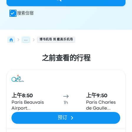
搜索住宿
...
博韦机场 到 戴高乐机场
之前查看的行程
从 Beauvais 发往 巴黎 的接下来几班发车，日期为 8月7日
运营方
车辆类型
出发时间
出发地点
行程时长
到达时间
到达
巴士
上午8:50
上午9:50
Paris Beauvais
Paris Charles
1h
Airport
de Gaulle
Terminal 1
Airport T3
预订