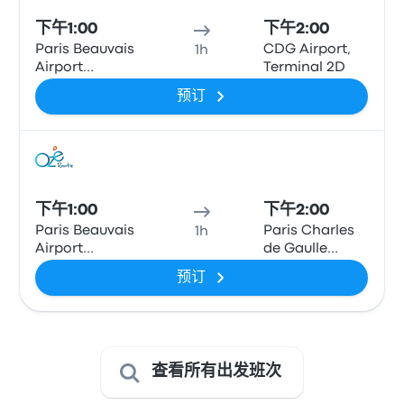
下午1:00
下午2:00
Paris Beauvais
CDG Airport,
1h
Airport
Terminal 2D
Terminal 1
预订
巴士
下午1:00
下午2:00
Paris Beauvais
Paris Charles
1h
Airport
de Gaulle
Terminal 1
Airport
预订
Terminal 1
查看所有出发班次