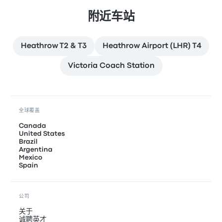
附近车站
Heathrow T2 & T3
Heathrow Airport (LHR) T4
Victoria Coach Station
全球覆盖
Canada
United States
Brazil
Argentina
Mexico
Spain
公司
关于
诚聘英才