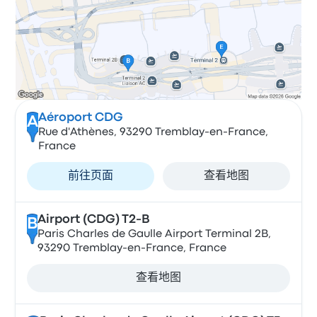
Aéroport CDG
A
Rue d'Athènes, 93290 Tremblay-en-France,
France
前往页面
查看地图
Airport (CDG) T2-B
B
Paris Charles de Gaulle Airport Terminal 2B,
93290 Tremblay-en-France, France
查看地图