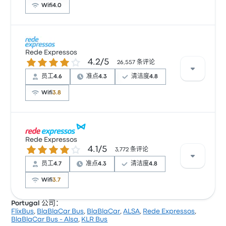
Wifi
4.0
根据 34 条评论，Autna 提供的本行程被评为 4 颗星。旅
客对 电源插座 和 车票资源 特别满意，但也有旅客抱怨
Rede Expressos
4.2 / 5 星
4.2/5
及时性。 Autna 在此路线提供的票价为 ¥79 起
26,557 条评论
员工
4.6
准点
4.3
清洁度
4.8
Wifi
3.8
根据 11 条评论，Rede Expressos 提供的本行程被评为
3.7 颗星。旅客对 座位 和 清洁度 特别满意，但也有旅客
Rede Expressos
4.1 / 5 星
4.1/5
抱怨 及时性。 Rede Expressos 在此路线提供的票价为
3,772 条评论
¥64 起
员工
4.7
准点
4.3
清洁度
4.8
Wifi
3.7
Portugal 公司：
FlixBus
,
BlaBlaCar Bus
,
BlaBlaCar
,
ALSA
,
Rede Expressos
,
根据 3772 条评论，该公司在 Busbud 上被评为 4.1 颗
BlaBlaCar Bus - Alsa
,
KLR Bus