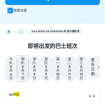
搜索住宿
...
VILA NOVA DA CERVEIRA 到 波尔图机场
即将出发的巴士班次
今
明
周
周
周
周
周
更
天,
天,
六,
日,
一,
二,
三,
多
8
8
8
8
8
8
8
日
月
月
月
月
月
月
月
期
6
7
8
9
10
11
12
日
日
日
日
日
日
日
从 Vila Nova da Cerveira 发往 Porto 的接下来几班发车
运营方
车辆类型
出发时间
出发地点
行程时长
到达时间
到达
巴士