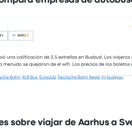
ompara empresas de autobus
4.1
Wifi
2.7
ió una calificación de 3.5 estrellas en Busbud. Los viajero
a menudo se quejaron de el wifi. Los precios de los boletos
sche Bahn
,
KLR Bus
,
Euroclub
,
Deutsche Bahn Regio
,
Vy bus4you
es sobre viajar de Aarhus a S