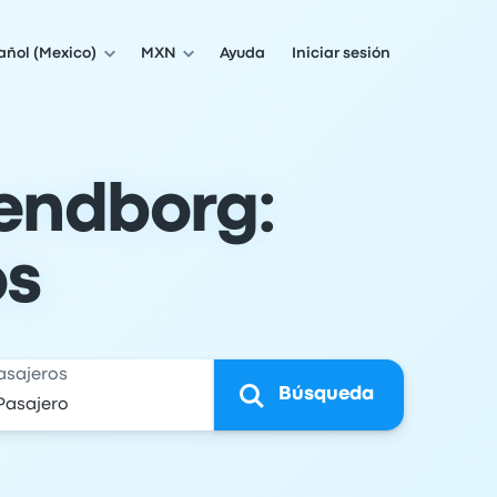
añol (Mexico)
MXN
Ayuda
Iniciar sesión
endborg:
os
asajeros
Búsqueda