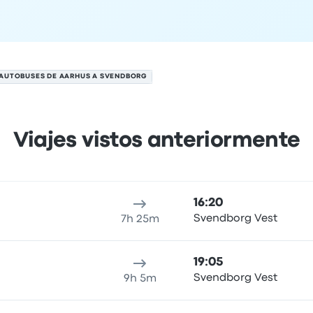
AUTOBUSES DE AARHUS A SVENDBORG
Viajes vistos anteriormente
e agosto
cación de salida
Duración del viaje
hora de llegada
Ubicaci
16:20
Svendborg Vest
7h 25m
19:05
Svendborg Vest
9h 5m