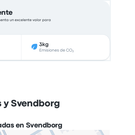
ente
senta un excelente valor para
3kg
Emisiones de CO₂
s y Svendborg
adas en Svendborg