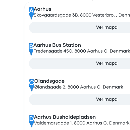
Aarhus
A
Skovgaardsgade 3B, 8000 Vesterbro, , Den
Ver mapa
Aarhus Bus Station
B
Fredensgade 45C, 8000 Aarhus C, Denmark
Ver mapa
Olandsgade
C
Ølandsgade 2, 8000 Aarhus C, Denmark
Ver mapa
Aarhus Busholdepladsen
D
Valdemarsgade 1, 8000 Aarhus C, Denmark