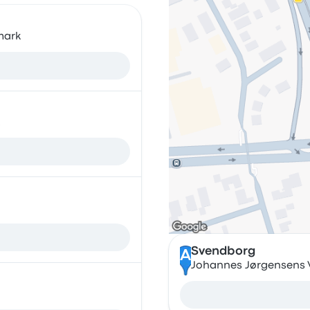
mark
Svendborg
A
Johannes Jørgensens 