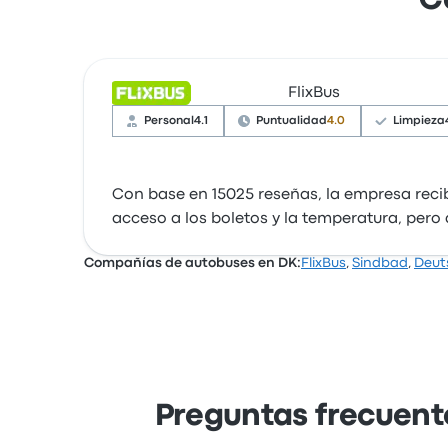
C
FlixBus
Personal
4.1
Puntualidad
4.0
Limpieza
Con base en 15025 reseñas, la empresa recib
acceso a los boletos y la temperatura, pero 
Compañías de autobuses en DK:
FlixBus
,
Sindbad
,
Deut
Preguntas frecuent