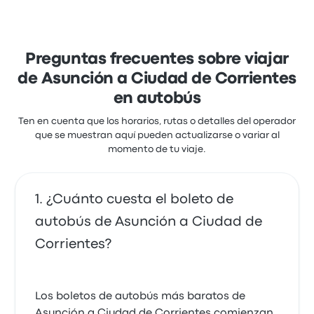
5.0 de 5 estrellas
estaban especialmente satisfechos con el acceso a
Fabian M.
los boletos y la ubicación de la salida, pero a menudo
14 de septiembre de 2019
se quejaron de el wifi. Los precios de los boletos de
Crucero del Norte en este viaje comienzan en $657
Preguntas frecuentes sobre viajar
Comentarios recientes de clientes
de Asunción a Ciudad de Corrientes
Increíble experiencia!!!
Crucero del Norte Asunción Ciudad
5.0 de 5 estrellas
en autobús
de Corrientes
Roberto Adrian S.
26 de mayo de 2019
Muy buen servicio, muy amable personal, olvide un
Ten en cuenta que los horarios, rutas o detalles del operador
bolso e hicieron lo posible para regresrmelo
que se muestran aquí pueden actualizarse o variar al
5.0 de 5 estrellas
momento de tu viaje.
Viridiana E.
22 de noviembre de 2018
¿Cuánto cuesta el boleto de
Excelente servicio
autobús de Asunción a Ciudad de
5.0 de 5 estrellas
Alejo H.
Corrientes?
22 de noviembre de 2024
Los boletos de autobús más baratos de
Mejoraron bastante
5.0 de 5 estrellas
Asunción a Ciudad de Corrientes comienzan