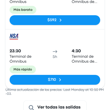
Ómnibus
Ómnibus de
Corrientes
Más barato
$592
Auto
23:30
4:30
Terminal de
Terminal de
5h
Ómnibus
Ómnibus de
Corrientes
Más rápido
$710
Última actualización de los precios: Last Monday at 10:50 PM
-03.
Ver todas las salidas