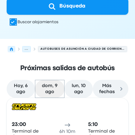
Búsqueda
Buscar alojamientos
...
AUTOBUSES DE ASUNCIÓN A CIUDAD DE CORRIENTES
Próximas salidas de autobús
Hoy, 6
dom, 9
lun, 10
Más
ago
ago
ago
fechas
Próximas salidas de Asunción a Ciudad de Corrientes el
Operado por
Tipo de vehículo
Hora de salida
Ubicación d
Auto
23:00
5:10
Terminal de
Terminal de
6h 10m