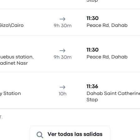
Stop
11:30
Giza\Cairo
Peace Rd, Dahab
9h 30m
11:30
luebus station,
Peace Rd, Dahab
9h 30m
adinet Nasr
11:36
y Station
Dahab Saint Catherin
10h
Stop
T.
Ver todas las salidas