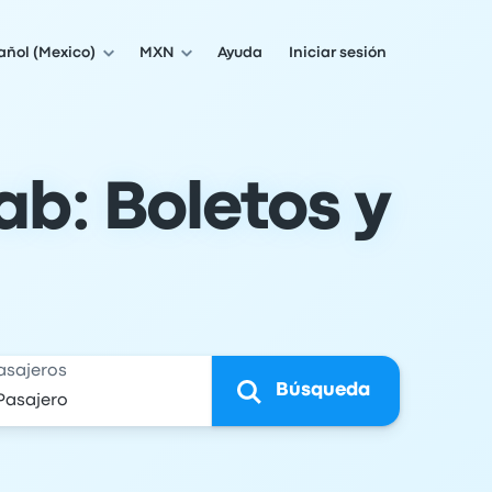
añol (Mexico)
MXN
Ayuda
Iniciar sesión
b: Boletos y
asajeros
Búsqueda