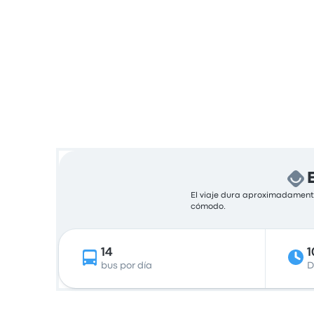
El viaje dura aproximadamente
cómodo.
14
1
bus por día
D