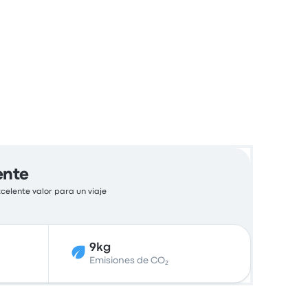
ente
celente valor para un viaje
9kg
Emisiones de CO₂