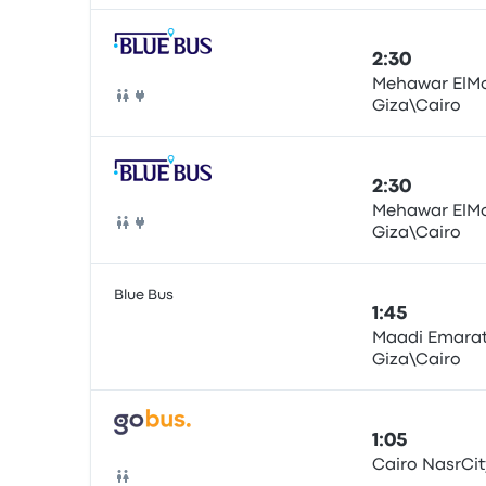
2:30
Mehawar ElMo
Giza\Cairo
Autobús
2:30
Mehawar ElMo
Giza\Cairo
Autobús
Blue Bus
1:45
Maadi Emarat 
Giza\Cairo
Autobús
1:05
Cairo NasrCit