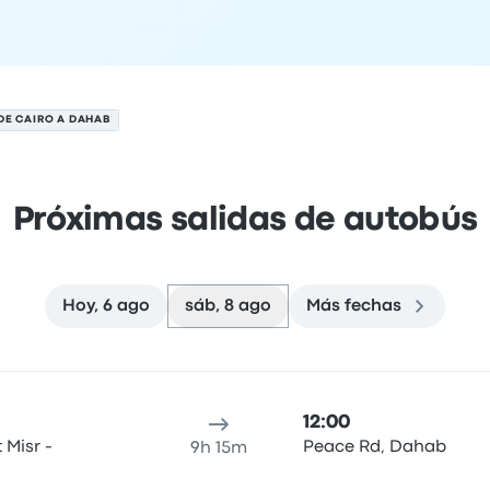
DE CAIRO A DAHAB
Próximas salidas de autobús
Hoy, 6 ago
sáb, 8 ago
Más fechas
to
cación de salida
Duración del viaje
hora de llegada
Ubicaci
12:00
Misr -
Peace Rd, Dahab
9h 15m