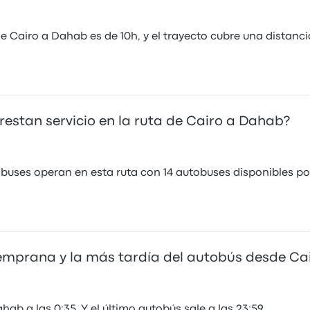
e Cairo a Dahab es de 10h, y el trayecto cubre una distanc
stan servicio en la ruta de Cairo a Dahab?
buses operan en esta ruta con 14 autobuses disponibles por
temprana y la más tardía del autobús desde C
b a las 0:35. Y el último autobús sale a las 23:59.