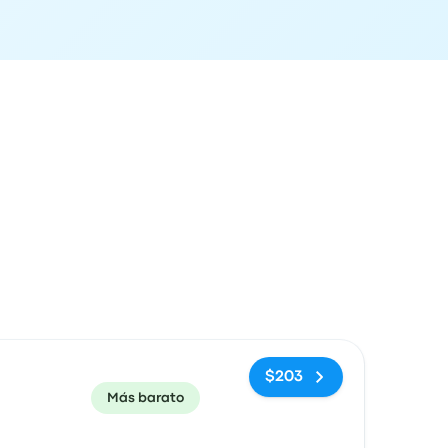
ón de llegada
Recomendado
Precio y enlace de compra
$203
Más barato