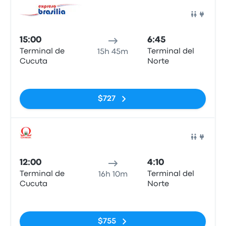
Auto
15:00
6:45
Terminal de
Terminal del
15h 45m
Cucuta
Norte
Sin etiquetas
$727
Auto
12:00
4:10
Terminal de
Terminal del
16h 10m
Cucuta
Norte
Sin etiquetas
$755