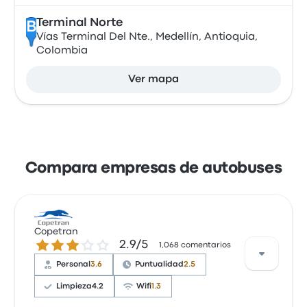
Terminal Norte
B
Vías Terminal Del Nte., Medellín, Antioquia,
Colombia
Ver mapa
Compara empresas de autobuses
Copetran
2.9 de 5 estrellas
2.9/5
1,068 comentarios
Personal
3.6
Puntualidad
2.5
Limpieza
4.2
Wifi
1.3