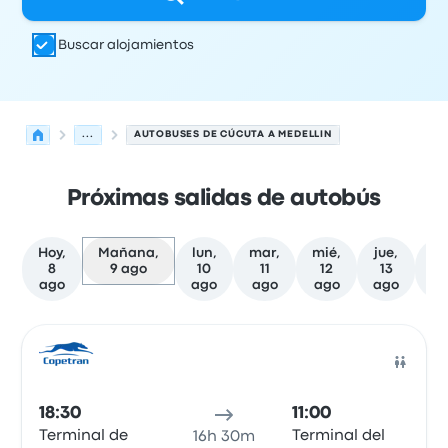
Buscar alojamientos
...
AUTOBUSES DE CÚCUTA A MEDELLIN
Próximas salidas de autobús
Hoy,
Mañana,
lun,
mar,
mié,
jue,
vi
8
9 ago
10
11
12
13
1
ago
ago
ago
ago
ago
a
Próximas salidas de Cúcuta a Medellin el 9 de agosto
Operado por
Tipo de vehículo
Hora de salida
Ubicación d
Auto
18:30
11:00
Terminal de
Terminal del
16h 30m