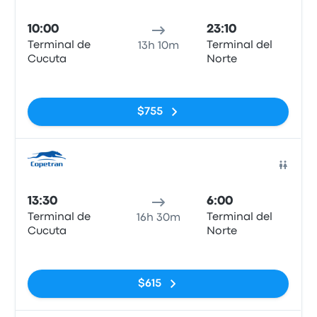
Auto
10:00
23:10
Terminal de
Terminal del
13h 10m
Cucuta
Norte
Sin etiquetas
$755
Auto
13:30
6:00
Terminal de
Terminal del
16h 30m
Cucuta
Norte
Sin etiquetas
$615