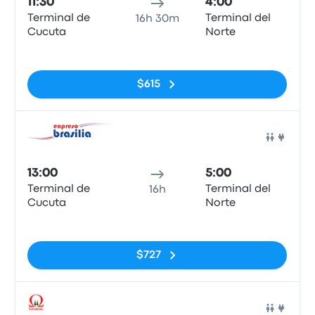
11:30
4:00
Terminal de
Terminal del
16h 30m
Cucuta
Norte
Sin etiquetas
$615
Auto
13:00
5:00
Terminal de
Terminal del
16h
Cucuta
Norte
Sin etiquetas
$727