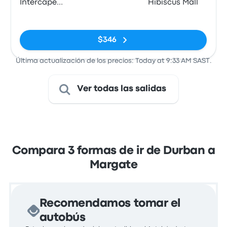
Intercape
Hibiscus Mall
office, 65
Sin etiquetas
Masabalala
Yengwa
$346
Avenue
(Durban
Última actualización de los precios: Today at 9:33 AM SAST.
Station)
Ver todas las salidas
Compara 3 formas de ir de Durban a
Margate
Recomendamos tomar el
autobús