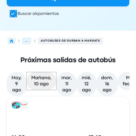
Buscar alojamientos
...
AUTOBUSES DE DURBAN A MARGATE
Próximas salidas de autobús
Hoy,
Mañana,
mar,
mié,
dom,
Más
9
10 ago
11
12
16
fecha
ago
ago
ago
ago
Próximas salidas de Durban a Margate el 10 de agosto
Operado por
Tipo de vehículo
Hora de salida
Ubicación d
Auto