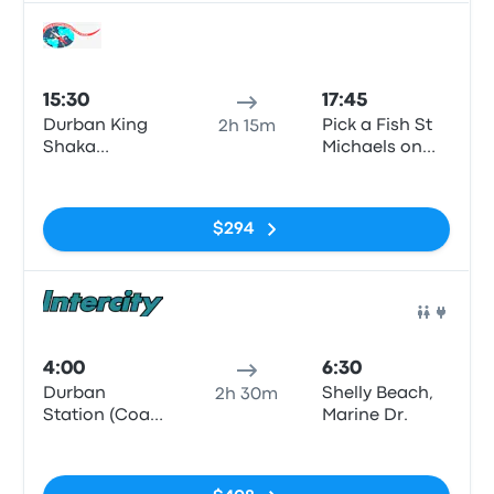
Station)
Auto
15:30
17:45
Durban King
Pick a Fish St
2h 15m
Shaka
Michaels on
International
Sea
Sin etiquetas
Airport (DUR)
$294
Auto
4:00
6:30
Durban
Shelly Beach,
2h 30m
Station (Coach
Marine Dr.
terminus)
Sin etiquetas