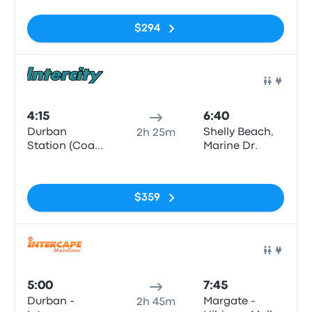
Airport (DUR)
$294
Auto
4:15
6:40
Durban
Shelly Beach,
2h 25m
Station (Coach
Marine Dr.
terminus)
Sin etiquetas
$359
Auto
5:00
7:45
Durban -
Margate -
2h 45m