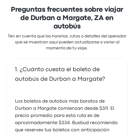
de el wifi. Los precios de los boletos de Big Sky en
este viaje comienzan en $493
Preguntas frecuentes sobre viajar
de Durban a Margate, ZA en
autobús
Ten en cuenta que los horarios, rutas o detalles del operador
que se muestran aquí pueden actualizarse o variar al
momento de tu viaje.
¿Cuánto cuesta el boleto de
autobús de Durban a Margate?
Los boletos de autobús más baratos de
Durban a Margate comienzan desde $311. El
precio promedio para esta ruta es de
aproximadamente $334. Busbud recomienda
que reserves tus boletos con anticipación