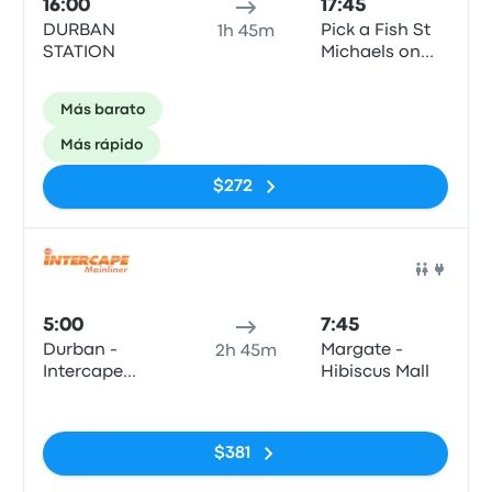
16:00
17:45
DURBAN
Pick a Fish St
1h 45m
STATION
Michaels on
Sea
Más barato
Más rápido
$272
Auto
5:00
7:45
Durban -
Margate -
2h 45m
Intercape
Hibiscus Mall
office, 65
Sin etiquetas
Masabalala
Yengwa
$381
Avenue
(Durban