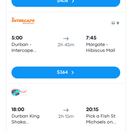
$408
Auto
5:00
7:45
Durban -
Margate -
2h 45m
Intercape
Hibiscus Mall
office, 65
Sin etiquetas
Masabalala
Yengwa
$364
Avenue
(Durban
Station)
Auto
18:00
20:15
Durban King
Pick a Fish St
2h 15m
Shaka
Michaels on
International
Sea
Sin etiquetas