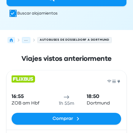
Buscar alojamientos
...
AUTOBUSES DE DÜSSELDORF A DORTMUND
Viajes vistos anteriormente
Próximas salidas de Düsseldorf a Dortmund el 6 de ago
Operado por
Tipo de vehículo
Hora de salida
Ubicación d
Auto
16:55
18:50
ZOB am Hbf
Dortmund
1h 55m
Comprar