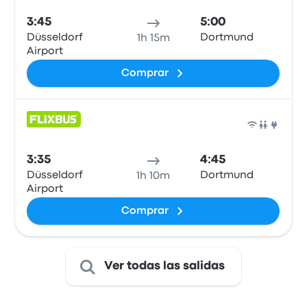
3:45
5:00
Düsseldorf
Dortmund
1h 15m
Airport
Comprar
Auto
3:35
4:45
Düsseldorf
Dortmund
1h 10m
Airport
Comprar
Ver todas las salidas