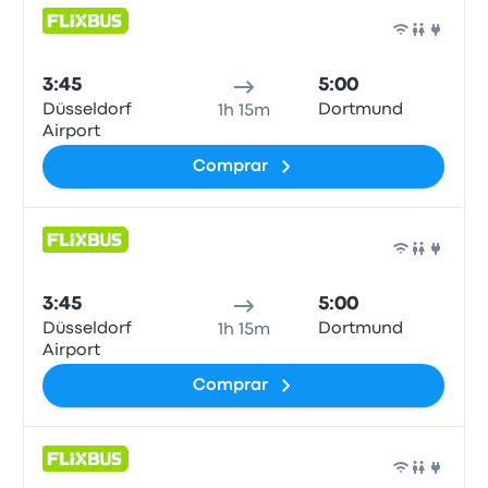
Auto
3:45
5:00
Düsseldorf
Dortmund
1h 15m
Airport
Comprar
Auto
3:45
5:00
Düsseldorf
Dortmund
1h 15m
Airport
Comprar
Auto