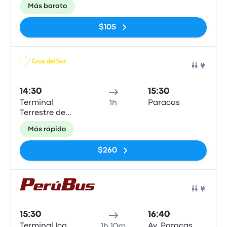
Hotel El
Más barato
Amigo)
$105
Auto
14:30
15:30
Terminal
Paracas
1h
Terrestre de
Ica
Más rápido
$260
Auto
15:30
16:40
Terminal Ica
Av. Paracas
1h 10m