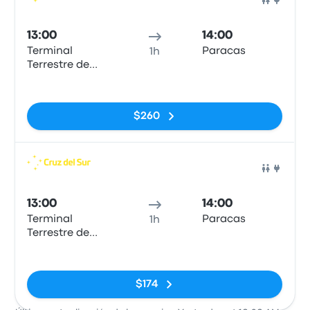
Auto
13:00
14:00
Terminal
Paracas
1h
Terrestre de
Ica
Sin etiquetas
$260
Auto
13:00
14:00
Terminal
Paracas
1h
Terrestre de
Ica
Sin etiquetas
$174