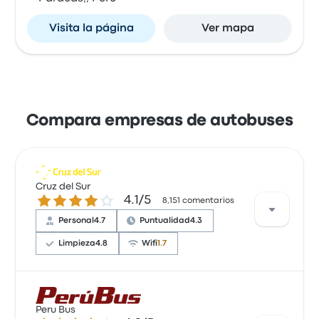
Visita la página
Ver mapa
Compara empresas de autobuses
Cruz del Sur
4.1 de 5 estrellas
4.1/5
8,151 comentarios
Personal
4.7
Puntualidad
4.3
Limpieza
4.8
Wifi
1.7
Los usuarios destacan el excelente servicio,
Peru Bus
la buena relación calidad-precio y una