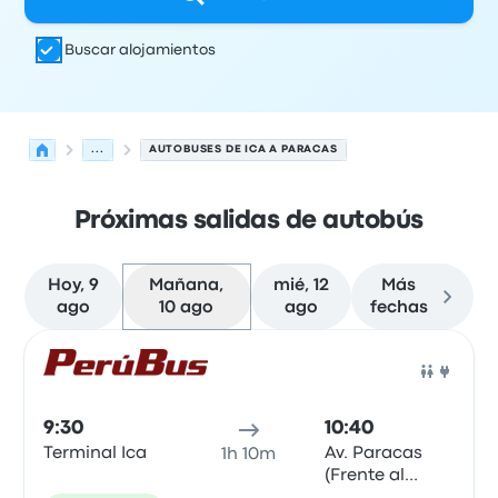
Buscar alojamientos
...
AUTOBUSES DE ICA A PARACAS
Próximas salidas de autobús
Hoy, 9
Mañana,
mié, 12
Más
ago
10 ago
ago
fechas
Próximas salidas de Ica a Paracas el 10 de agosto
Operado por
Tipo de vehículo
Hora de salida
Ubicación d
Auto
9:30
10:40
Terminal Ica
Av. Paracas
1h 10m
(Frente al