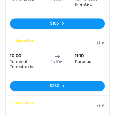
(Frente al
Hotel El
Sin etiquetas
Amigo)
$105
Auto
10:00
11:10
Terminal
Paracas
1h 10m
Terrestre de
Ica
Sin etiquetas
$260
Auto