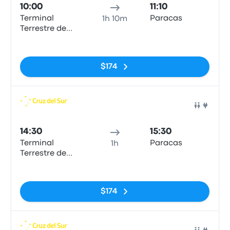
10:00
11:10
Terminal
Paracas
1h 10m
Terrestre de
Ica
Sin etiquetas
$174
Auto
14:30
15:30
Terminal
Paracas
1h
Terrestre de
Ica
Sin etiquetas
$174