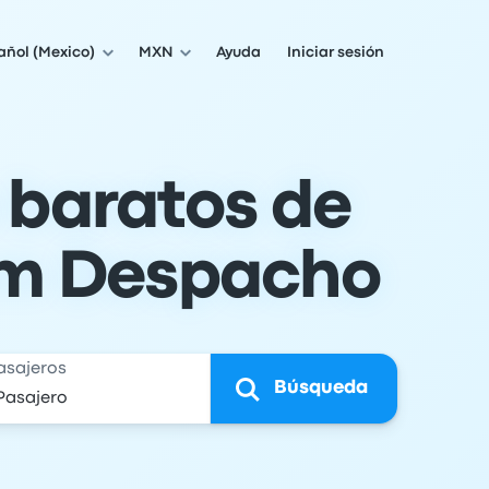
añol (Mexico)
MXN
Ayuda
Iniciar sesión
 baratos de
om Despacho
asajeros
Búsqueda