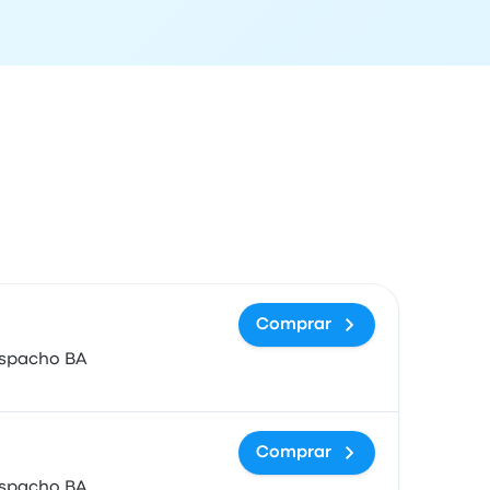
ón de llegada
Precio y enlace de compra
Comprar
espacho BA
Comprar
espacho BA