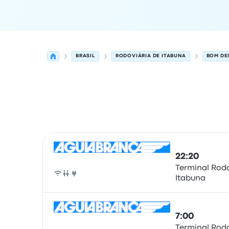
BRASIL
RODOVIÁRIA DE ITABUNA
BOM DE
Próximas salidas de Itabuna a Bom Despacho el
Operado por
Tipo de vehículo
Hora de salida
Ubi
22:20
Terminal Rodo
Itabuna
Autobús
7:00
Terminal Rodo