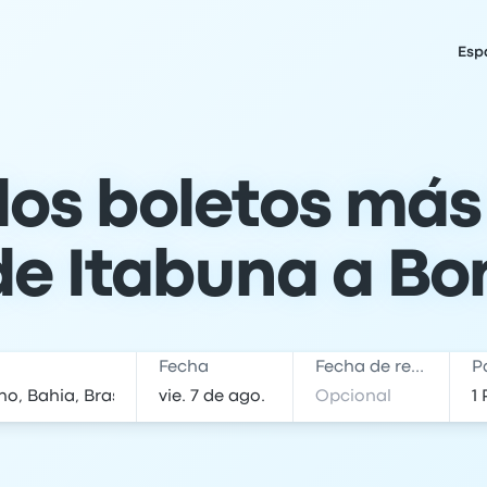
Esp
los boletos más
 de Itabuna a B
Fecha
Fecha de regreso
P