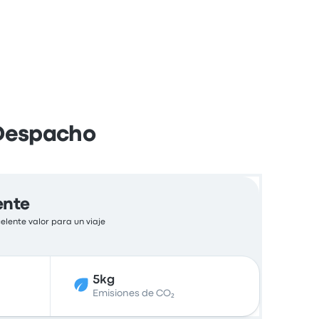
 Despacho
ente
elente valor para un viaje
5kg
Emisiones de CO₂