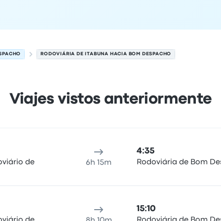
SPACHO
RODOVIÁRIA DE ITABUNA HACIA BOM DESPACHO
Viajes vistos anteriormente
 6 de agosto
cación de salida
Duración del viaje
hora de llegada
Ubicaci
4:35
viário de
Rodoviária de Bom D
6h 15m
15:10
viário de
Rodoviária de Bom D
8h 10m