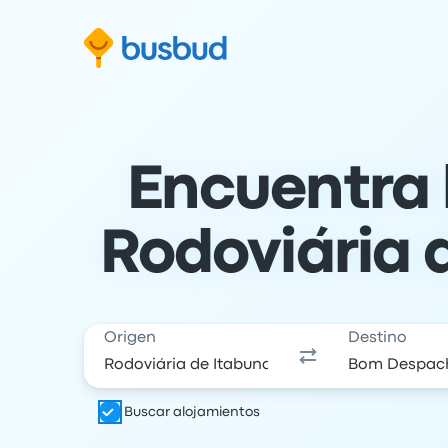
al formulario de búsqueda
Ir al pie de página
Ir al contenido
Encuentra 
Rodoviária
Origen
Destino
Buscar alojamientos