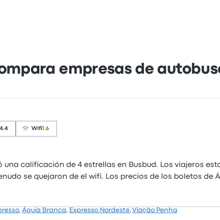
ompara empresas de autobus
4.4
Wifi
1.6
 una calificación de 4 estrellas en Busbud. Los viajeros es
enudo se quejaron de el wifi. Los precios de los boletos de
presso
,
Águia Branca
,
Expresso Nordeste
,
Viação Penha