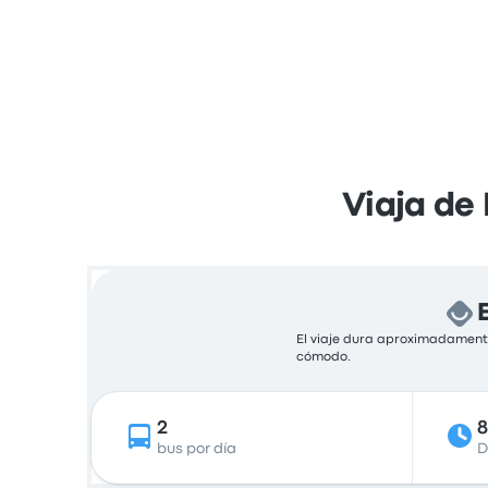
Viaja de
El viaje dura aproximadamente
cómodo.
2
bus por día
D