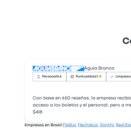
C
Águia Branca
Personal
4.6
Puntualidad
3.8
Limpieza
Con base en 650 reseñas, la empresa recibió
acceso a los boletos y el personal, pero a m
$418
Empresas en Brasil:
FlixBus
,
Flechabus
,
Gontijo
,
Real Ex