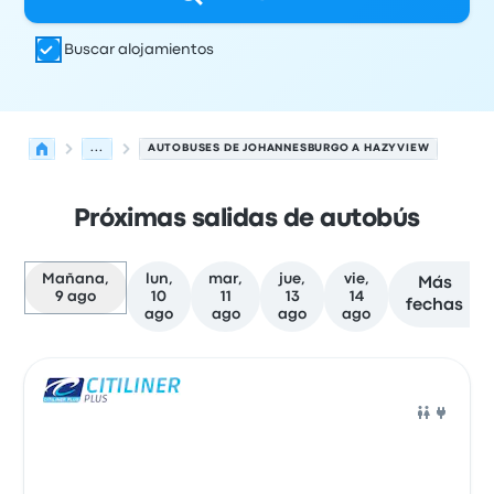
Buscar alojamientos
...
AUTOBUSES DE JOHANNESBURGO A HAZYVIEW
Próximas salidas de autobús
Mañana,
lun,
mar,
jue,
vie,
Más
9 ago
10
11
13
14
fechas
ago
ago
ago
ago
Próximas salidas de Johannesburgo a Hazyview el 9 de
Operado por
Tipo de vehículo
Hora de salida
Ubicación d
Auto