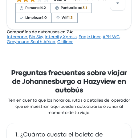
los boletos y la ubicación de la salida, pero a menudo
Personal
4.2
Puntualidad
3.1
se quejaron de el wifi. Los precios de los boletos de
Citiliner en este viaje comienzan en $296
Limpieza
4.0
Wifi
1.3
Compañías de autobuses en ZA:
Intercape
,
Big Sky
,
Intercity Xpress
,
Eagle Liner
,
APM WC
,
Según 28 reseñas, Greyhound South Africa recibió
Greyhound South Africa
,
Citiliner
una calificación de 4 estrellas para este viaje. Los
viajeros estaban especialmente satisfechos con el
personal y los asientos, pero algunos se quejaron de
el wifi. Los precios de los boletos de Greyhound
South Africa en este viaje comienzan en $322
Preguntas frecuentes sobre viajar
de Johannesburgo a Hazyview en
autobús
Ten en cuenta que los horarios, rutas o detalles del operador
que se muestran aquí pueden actualizarse o variar al
momento de tu viaje.
¿Cuánto cuesta el boleto de