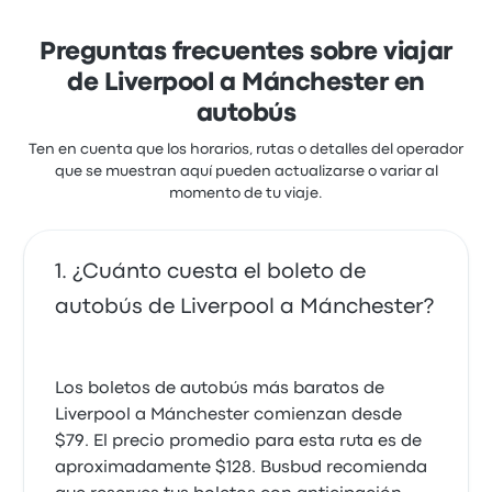
los boletos y la temperatura, pero a menudo se
National Express Liverpool
quejaron de el wifi. Los precios de los boletos de
Mánchester
FlixBus en este viaje comienzan en $126
Preguntas frecuentes sobre viajar
La estación de Liverpool debería indicar en pantalla
de Liverpool a Mánchester en
el número de puerta de donde saldrá el bus, además
el personal de información no tiene mucha empatia
autobús
cuando uno consulta o pregunta.
4.0 de 5 estrellas
Ten en cuenta que los horarios, rutas o detalles del operador
Juan Manuel M.
que se muestran aquí pueden actualizarse o variar al
11 de octubre de 2022
momento de tu viaje.
En las ciudades grandes no hay inconvenientes
¿Cuánto cuesta el boleto de
para identificar las paradas de bus. Lo que si sucede
en ciudades más pequeñas. Salvo eso el servicio es
autobús de Liverpool a Mánchester?
correcto
5.0 de 5 estrellas
Cecilia M.
23 de septiembre de 2018
Los boletos de autobús más baratos de
Liverpool a Mánchester comienzan desde
$79. El precio promedio para esta ruta es de
Muy buen servicio el brindado. muchas gracias.
aproximadamente $128. Busbud recomienda
1.0 de 5 estrellas
Leonardo Enrique L.