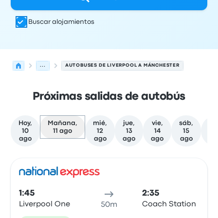
Buscar alojamientos
...
AUTOBUSES DE LIVERPOOL A MÁNCHESTER
Próximas salidas de autobús
Hoy,
Mañana,
mié,
jue,
vie,
sáb,
do
10
11 ago
12
13
14
15
1
ago
ago
ago
ago
ago
a
Próximas salidas de Liverpool a Mánchester el 11 de ago
Operado por
Tipo de vehículo
Hora de salida
Ubicación d
Auto
1:45
2:35
Liverpool One
Coach Station
50m