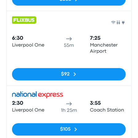
Auto
6:30
7:25
Liverpool One
Manchester
55m
Airport
Sin etiquetas
$92
Auto
2:30
3:55
Liverpool One
Coach Station
1h 25m
Sin etiquetas
$105