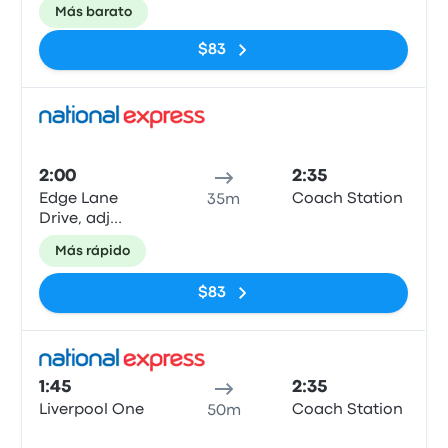
Más barato
$83
Auto
2:00
2:35
Edge Lane
Coach Station
35m
Drive, adj
Broad Green
Más rápido
Rd/The Green
(A5080)
$83
Auto
1:45
2:35
Liverpool One
Coach Station
50m
Sin etiquetas