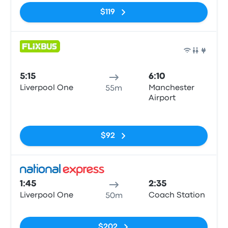
$119
Auto
5:15
6:10
Liverpool One
Manchester
55m
Airport
Sin etiquetas
$92
Auto
1:45
2:35
Liverpool One
Coach Station
50m
Sin etiquetas
$202