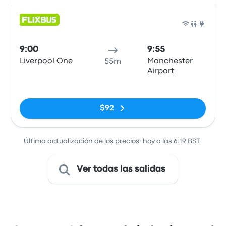
Auto
9:00
9:55
Liverpool One
Manchester
55m
Airport
Sin etiquetas
$92
Última actualización de los precios: hoy a las 6:19 BST.
Ver todas las salidas