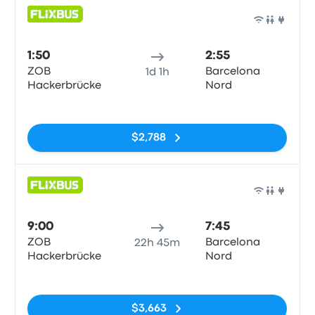
Auto
1:50
2:55
ZOB
Barcelona
1d 1h
Hackerbrücke
Nord
Sin etiquetas
$2,788
Auto
9:00
7:45
ZOB
Barcelona
22h 45m
Hackerbrücke
Nord
Sin etiquetas
$3,663