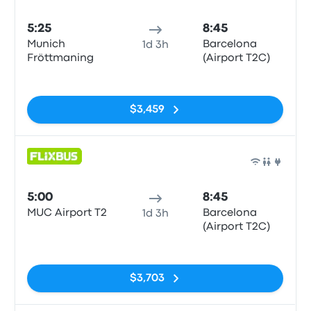
Auto
5:25
8:45
Munich
Barcelona
1d 3h
Fröttmaning
(Airport T2C)
Sin etiquetas
$3,459
Auto
5:00
8:45
MUC Airport T2
Barcelona
1d 3h
(Airport T2C)
Sin etiquetas
$3,703