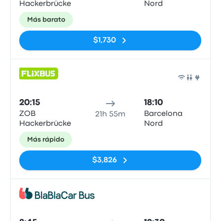
Hackerbrücke
Nord
Más barato
$1,730
Auto
20:15
18:10
ZOB
Barcelona
21h 55m
Hackerbrücke
Nord
Más rápido
$3,826
Auto