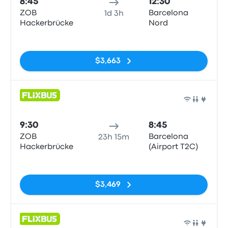
8:45
12:30
ZOB
Barcelona
1d 3h
Hackerbrücke
Nord
Sin etiquetas
$3,663
Auto
9:30
8:45
ZOB
Barcelona
23h 15m
Hackerbrücke
(Airport T2C)
Sin etiquetas
$3,469