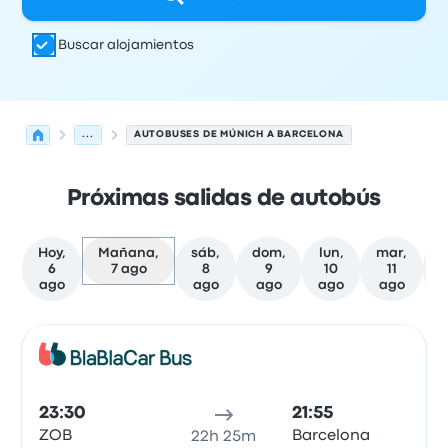
Buscar alojamientos
...
AUTOBUSES DE MÚNICH A BARCELONA
Próximas salidas de autobús
Hoy,
Mañana,
sáb,
dom,
lun,
mar,
m
6
7 ago
8
9
10
11
ago
ago
ago
ago
ago
Próximas salidas de Múnich a Barcelona el 7 de agosto
Operado por
Tipo de vehículo
Hora de salida
Ubicación d
Auto
23:30
21:55
ZOB
Barcelona
22h 25m