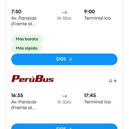
7:50
9:00
Av. Paracas
Terminal Ica
1h 10m
(Frente al
Hotel El
Amigo)
Más barato
Más rápido
$105
Auto
16:35
17:45
Av. Paracas
Terminal Ica
1h 10m
(Frente al
Hotel El
Sin etiquetas
Amigo)