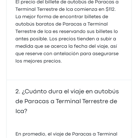
El precio del billete de autobús de Paracas a
Terminal Terrestre de Ica comienza en $112.
La mejor forma de encontrar billetes de
Todo muy bien
autobús baratos de Paracas a Terminal
5.0 de 5 estrellas
Ana Isabel S.
Terrestre de Ica es reservando sus billetes lo
8 de junio de 2022
antes posible. Los precios tienden a subir a
medida que se acerca la fecha del viaje, así
que reserve con antelación para asegurarse
los mejores precios.
¿Cuánto dura el viaje en autobús
de Paracas a Terminal Terrestre de
Ica?
En promedio, el viaje de Paracas a Terminal