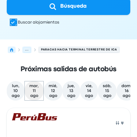
Búsqueda
Buscar alojamientos
...
PARACAS HACIA TERMINAL TERRESTRE DE ICA
Próximas salidas de autobús
lun,
mar,
mié,
jue,
vie,
sáb,
dom,
10
11
12
13
14
15
16
ago
ago
ago
ago
ago
ago
ago
Próximas salidas de Paracas a Ica el 11 de agosto
Operado por
Tipo de vehículo
Hora de salida
Ubicación d
Auto