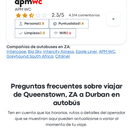
Con base en 4720 reseñas, la empresa recibió una
calificación de 1.7 estrellas en Busbud. Los viajeros
APM WC
2.3 de 5 estrellas
2.3/5
estaban especialmente satisfechos con el acceso a
4,514 comentarios
los boletos y la ubicación de la salida, pero a menudo
Personal
2.8
Puntualidad
1.4
se quejaron de el wifi. Los precios de los boletos de
Delta Coaches en este viaje comienzan en $2,221
Limpieza
3.0
Wifi
0.6
Compañías de autobuses en ZA:
Intercape
,
Big Sky
,
Intercity Xpress
,
Eagle Liner
,
APM WC
,
Con base en 4514 reseñas, la empresa recibió una
Greyhound South Africa
,
Citiliner
calificación de 2.3 estrellas en Busbud. Los viajeros
estaban especialmente satisfechos con el acceso a
los boletos y la limpieza, pero a menudo se quejaron
de el wifi. Los precios de los boletos de APM WC en
este viaje comienzan en $580
Preguntas frecuentes sobre viajar
de Queenstown, ZA a Durban en
autobús
Ten en cuenta que los horarios, rutas o detalles del operador
que se muestran aquí pueden actualizarse o variar al
momento de tu viaje.