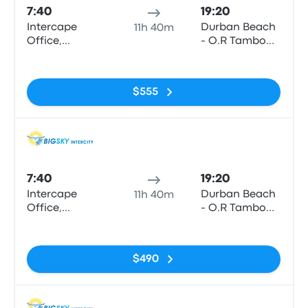
7:40
19:20
Intercape
Durban Beach
11h 40m
Office,
- O.R Tambo
Cathcart Road
Parade
Sin etiquetas
(next to Sasol
(Opposite
Garage)
Tropicana
$555
Hotel)
Auto
7:40
19:20
Intercape
Durban Beach
11h 40m
Office,
- O.R Tambo
Cathcart Road
Parade
Sin etiquetas
(next to Sasol
(Opposite
Garage)
Tropicana
$490
Hotel)