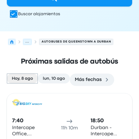
Buscar alojamientos
...
AUTOBUSES DE QUEENSTOWN A DURBAN
Próximas salidas de autobús
Hoy, 8 ago
lun, 10 ago
Más fechas
Próximas salidas de Queenstown a Durban el 8 de agos
Operado por
Tipo de vehículo
Hora de salida
Ubicación d
Auto
7:40
18:50
Intercape
Durban -
11h 10m
Office,
Intercape