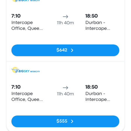
Auto
7:10
18:50
Intercape
Durban -
11h 40m
Office, Queens
Intercape
Drive
office, 65
Sin etiquetas
(Queenstown
Masabalala
Station)
Yengwa
$642
Avenue
(Durban
Station)
Auto
7:10
18:50
Intercape
Durban -
11h 40m
Office, Queens
Intercape
Drive
office, 65
Sin etiquetas
(Queenstown
Masabalala
Station)
Yengwa
$555
Avenue
(Durban