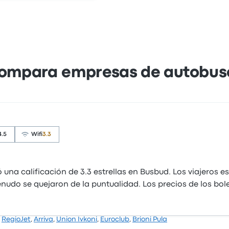
ompara empresas de autobus
4.5
Wifi
3.3
 una calificación de 3.3 estrellas en Busbud. Los viajeros 
enudo se quejaron de la puntualidad. Los precios de los bol
,
RegioJet
,
Arriva
,
Union Ivkoni
,
Euroclub
,
Brioni Pula