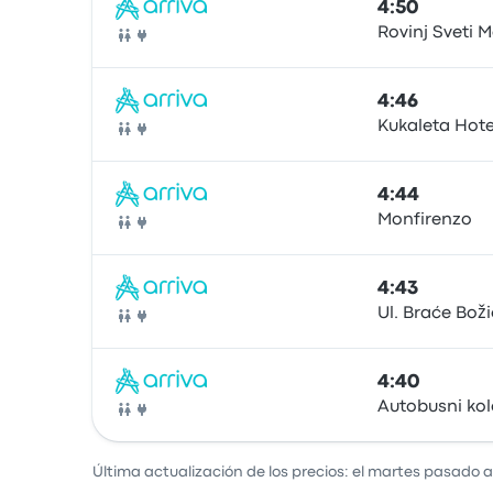
4:50
Rovinj Sveti 
Autobús
4:46
Kukaleta Hote
Autobús
4:44
Monfirenzo
Autobús
4:43
Ul. Braće Boži
Autobús
4:40
Autobusni ko
Autobús
Última actualización de los precios: el martes pasado a 