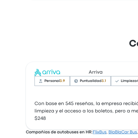
C
Arriva
Personal
3.9
Puntualidad
3.1
Limpieza
Con base en 545 reseñas, la empresa recibió
limpieza y el acceso a los boletos, pero a m
$248
Compañías de autobuses en HR:
FlixBus
,
BlaBlaCar Bus