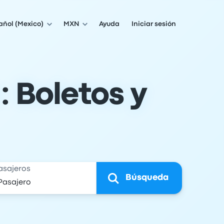
añol (Mexico)
MXN
Ayuda
Iniciar sesión
: Boletos y
asajeros
Búsqueda