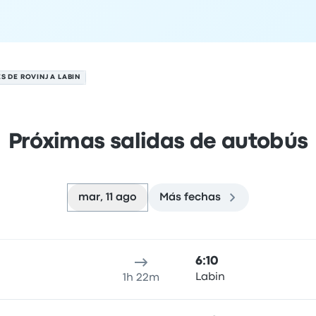
 DE ROVINJ A LABIN
Próximas salidas de autobús
mar, 11 ago
Más fechas
to
cación de salida
Duración del viaje
hora de llegada
Ubicaci
6:10
Labin
1h 22m