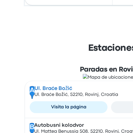
Estacione
Paradas en Rovi
Ul. Braće Božić
A
Ul. Braće Božić, 52210, Rovinj, Croatia
Visita la página
Autobusni kolodvor
B
Ul. Mattea Benussia 508, 52210, Rovinj, Croa