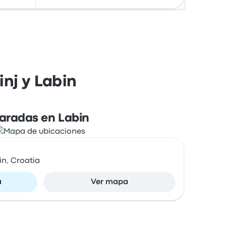
nj y Labin
aradas en Labin
in, Croatia
a
Ver mapa