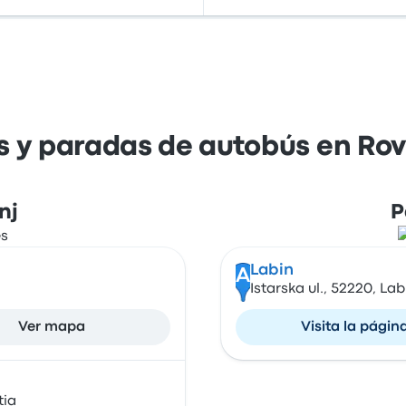
s y paradas de autobús en Rovi
nj
P
Labin
A
Istarska ul., 52220, Lab
Ver mapa
Visita la págin
tia