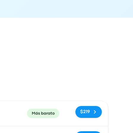
ón de llegada
Recomendado
Precio y enlace de compra
$219
Más barato