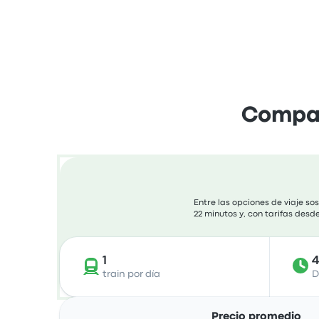
Compara
Entre las opciones de viaje so
22 minutos y, con tarifas desd
1
train por día
D
Precio promedio