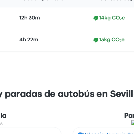
12h 30m
14kg CO₂e
4h 22m
13kg CO₂e
y paradas de autobús en Sevill
la
Pa