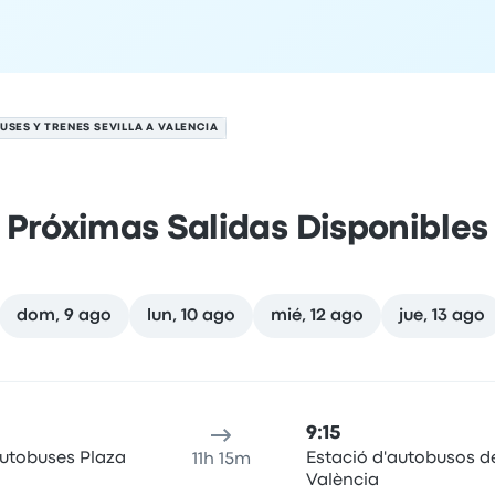
USES Y TRENES SEVILLA A VALENCIA
Próximas Salidas Disponibles
dom, 9 ago
lun, 10 ago
mié, 12 ago
jue, 13 ago
gosto
cación de salida
Duración del viaje
hora de llegada
Ubicaci
9:15
Autobuses Plaza
Estació d'autobusos d
11h 15m
València