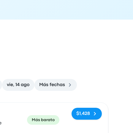
vie, 14 ago
Más fechas
ón de llegada
Recomendado
Precio y enlace de compra
$1,428
Más barato
e