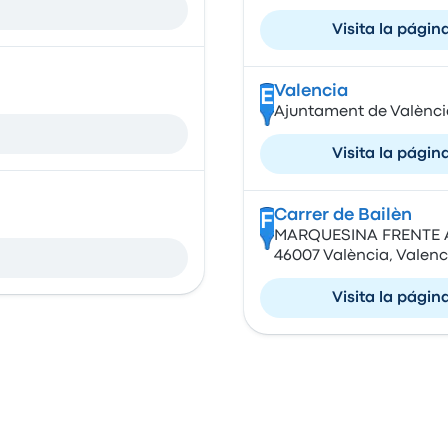
Visita la págin
Valencia
E
Ajuntament de València
Visita la págin
Carrer de Bailèn
F
MARQUESINA FRENTE A P
46007 València, Valenc
Visita la págin