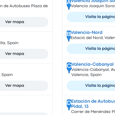
Valencia Joaquin So
A
ón de Autobuses Plaza de
Valencia Joaquin Sorol
Visita la págin
Ver mapa
Valencia-Nord
B
Estació del Nord, Valèn
lla, Spain
Visita la págin
Ver mapa
Valencia-Cabanyal
C
València-Cabanyal, Av.
, Spain
Valencia, Spain
Ver mapa
Visita la págin
Estación de Autobus
D
Pidal, 13
Carrer de Menéndez Pid