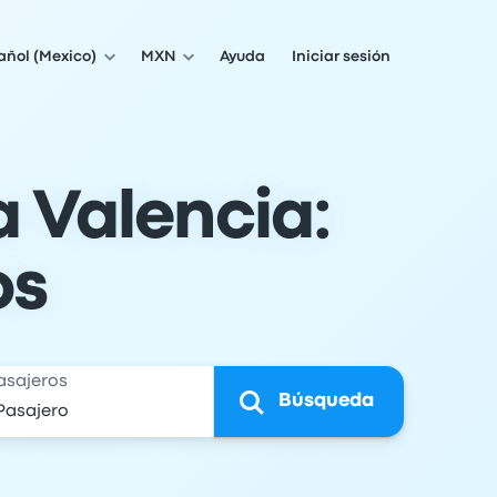
añol (Mexico)
MXN
Ayuda
Iniciar sesión
a Valencia:
os
asajeros
Búsqueda