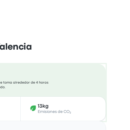
Valencia
aje toma alrededor de 4 horas
odo.
13kg
Emisiones de CO₂
Acciones