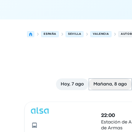
ESPAÑA
SEVILLA
VALENCIA
AUTOB
Hoy, 7 ago
Mañana, 8 ago
Próximas salidas de Sevilla a Valencia el 8 de a
Operado por
Tipo de vehículo
Hora de salida
Ubi
22:00
Estación de 
de Armas