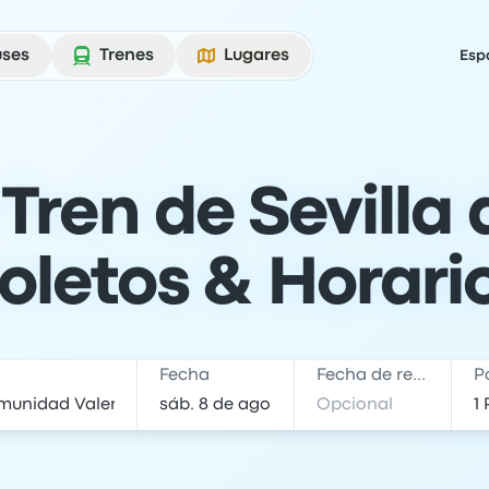
uses
Trenes
Lugares
Esp
Tren de Sevilla 
oletos & Horari
Fecha
Fecha de regreso
P