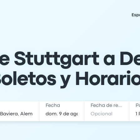
Esp
e Stuttgart a D
oletos y Horari
Fecha
Fecha de regreso
P