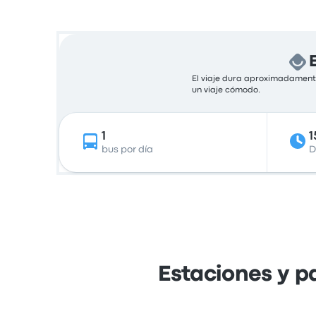
El viaje dura aproximadamente
un viaje cómodo.
1
1
bus por día
D
Estaciones y p