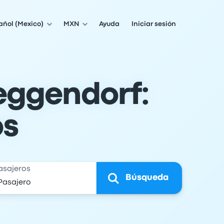
añol (Mexico)
MXN
Ayuda
Iniciar sesión
eggendorf:
os
asajeros
Búsqueda