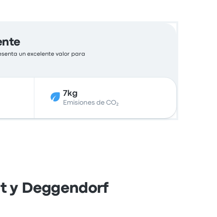
ente
esenta un excelente valor para
7kg
Emisiones de CO₂
rt y Deggendorf