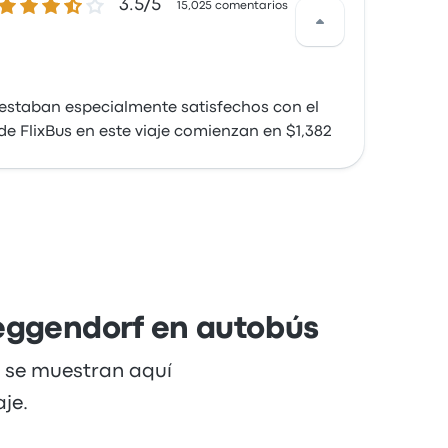
3.5 de 5 estrellas
3.5/5
15,025 comentarios
s estaban especialmente satisfechos con el
 de FlixBus en este viaje comienzan en $1,382
Deggendorf en autobús
e se muestran aquí
je.