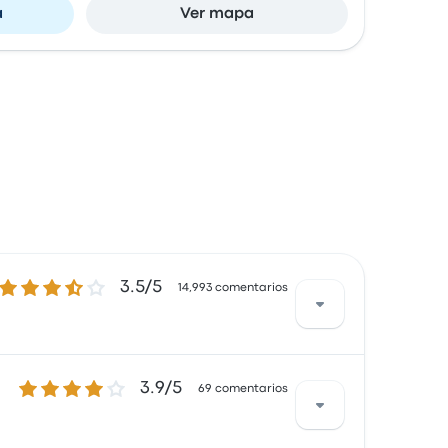
a
Ver mapa
3.5 de 5 estrellas
3.5/5
14,993 comentarios
3.9 de 5 estrellas
3.9/5
s estaban especialmente satisfechos con el
69 comentarios
 de FlixBus en este viaje comienzan en $168