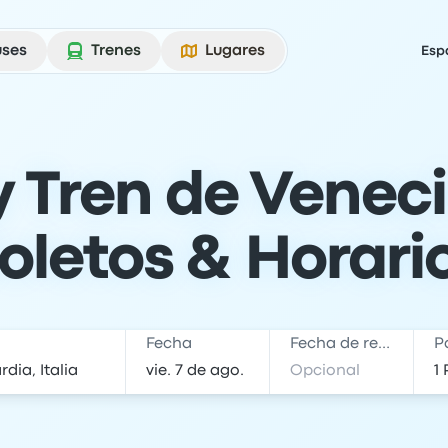
uses
Trenes
Lugares
Esp
 Tren de Veneci
oletos & Horari
Fecha
Fecha de regreso
P