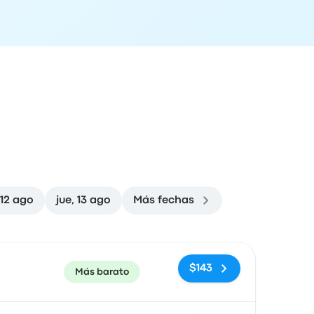
 12 ago
jue, 13 ago
Más fechas
ón de llegada
Recomendado
Precio y enlace de compra
$143
Más barato