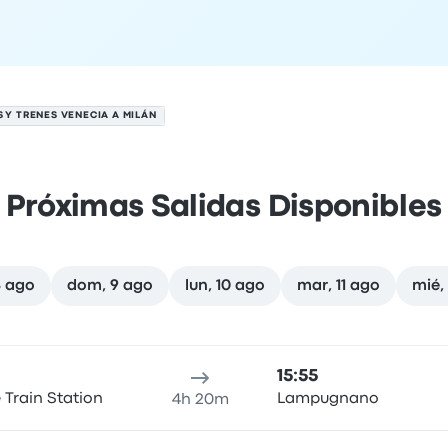
 Y TRENES VENECIA A MILÁN
Próximas Salidas Disponibles
8 ago
dom, 9 ago
lun, 10 ago
mar, 11 ago
mié,
sto
cación de salida
Duración del viaje
hora de llegada
Ubicaci
15:55
 Train Station
Lampugnano
4h 20m