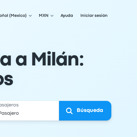
añol (Mexico)
MXN
Ayuda
Iniciar sesión
a a Milán:
os
asajeros
Búsqueda