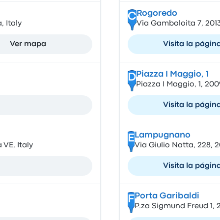
Rogoredo
C
 Italy
Via Gamboloita 7, 2013
Ver mapa
Visita la págin
Piazza I Maggio, 1
D
Piazza I Maggio, 1, 200
Visita la págin
Lampugnano
E
 VE, Italy
Via Giulio Natta, 228, 2
Visita la págin
Porta Garibaldi
F
P.za Sigmund Freud 1, 2