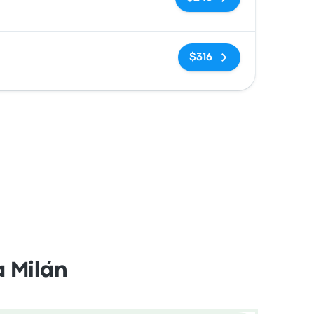
Sin etiquetas
$316
a Milán