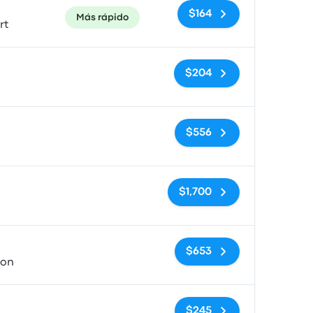
$164
Más rápido
rt
Sin etiquetas
$204
Sin etiquetas
$556
Sin etiquetas
$1,700
Sin etiquetas
$653
ion
Sin etiquetas
$245