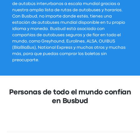
de autobús interurbanos a escala mundial gracias a
nuestra amplia lista de rutas de autobuses y horarios.
Con Busbud, no importe donde estés, tienes una
estación de autobuses mundial disponible en tu propio
idioma y moneda. Busbud está asociado con
compañías de autobuses seguras y de fiar en todo el
mundo, como Greyhound, Eurolines, ALSA, OUIBUS
(BlaBlaBus), National Express y muchos otros y muchas
más, para que puedas comprar los boletos sin
preocuparte.
Personas de todo el mundo confían
en Busbud