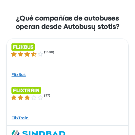
¿Qué compañías de autobuses
operan desde Autobusų stotis?
(
15011
)
3.5 de 5 estrellas
FlixBus
(
37
)
3.0 de 5 estrellas
FlixTrain