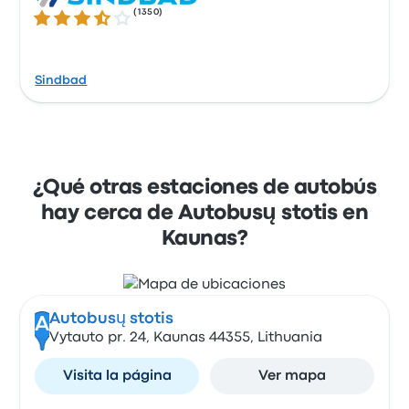
(
1350
)
3.6 de 5 estrellas
Sindbad
¿Qué otras estaciones de autobús
hay cerca de Autobusų stotis en
Kaunas?
Autobusų stotis
A
Vytauto pr. 24, Kaunas 44355, Lithuania
Visita la página
Ver mapa