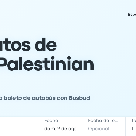
Esp
atos de
Palestinian
o boleto de autobús con Busbud
Fecha
Fecha de regreso
P