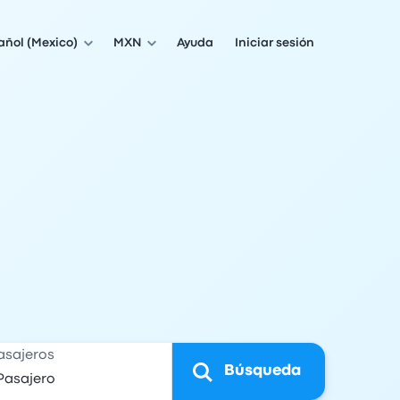
añol (Mexico)
MXN
Ayuda
Iniciar sesión
asajeros
Búsqueda