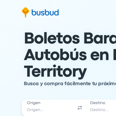
al formulario de búsqueda
Ir al pie de página
Ir al contenido
Boletos Bar
Autobús en 
Territory
Busca y compra fácilmente tu próxim
Origen
Destino