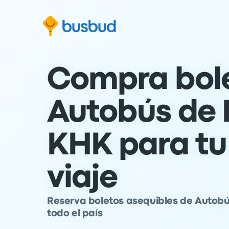
al formulario de búsqueda
Ir al pie de página
Ir al contenido
Compra bol
Autobús de 
KHK para tu
viaje
Reserva boletos asequibles de Autobú
todo el país