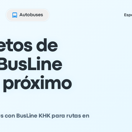
Autobuses
Esp
etos de
BusLine
 próximo
s con BusLine KHK para rutas en