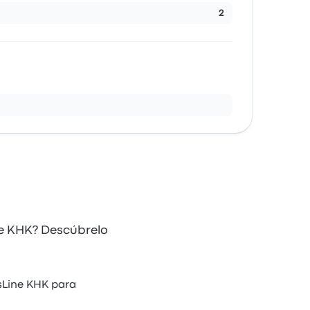
2
ne KHK? Descúbrelo
usLine KHK para