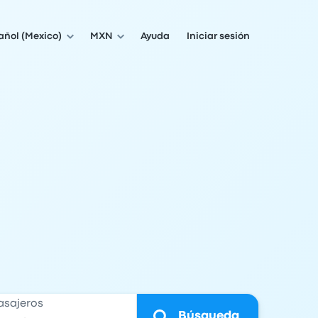
añol (Mexico)
MXN
Ayuda
Iniciar sesión
asajeros
Búsqueda