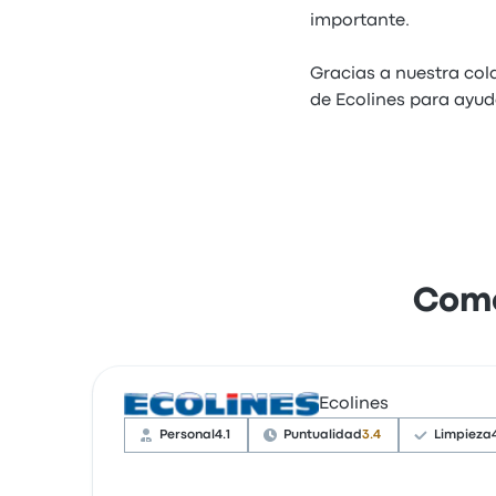
importante.
Gracias a nuestra col
de Ecolines para ayud
Come
Ecolines
Personal
4.1
Puntualidad
3.4
Limpieza