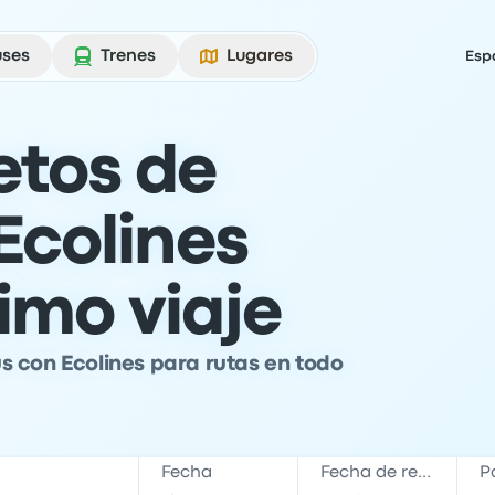
uses
Trenes
Lugares
Esp
etos de
Ecolines
imo viaje
s con Ecolines para rutas en todo
Fecha
Fecha de regreso
P