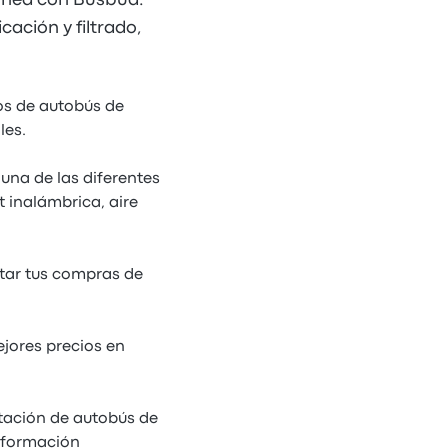
línea con Busbud.
cación y filtrado,
tos de autobús de
les.
 una de las diferentes
 inalámbrica, aire
itar tus compras de
jores precios en
tación de autobús de
información