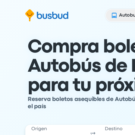
al formulario de búsqueda
Ir al pie de página
Ir al contenido
Autob
Compra bol
Autobús de 
para tu próx
Reserva boletos asequibles de Autobú
el país
Origen
Destino