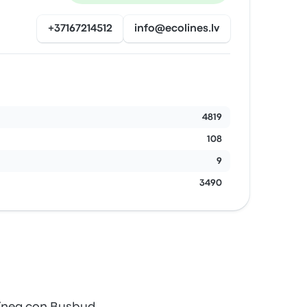
+37167214512
info@ecolines.lv
4819
108
9
3490