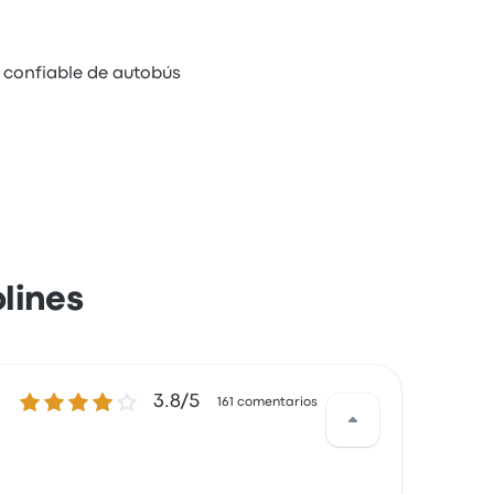
o confiable de autobús
lines
3.8 de 5 estrellas
3.8/5
161 comentarios