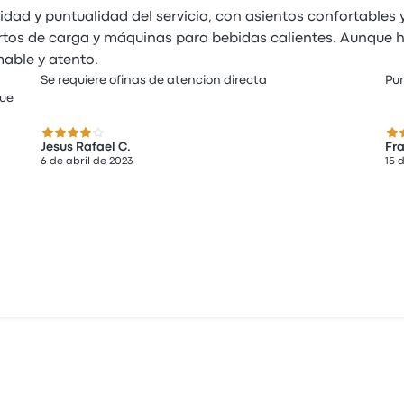
dad y puntualidad del servicio, con asientos confortables
rtos de carga y máquinas para bebidas calientes. Aunque
able y atento.
Se requiere ofinas de atencion directa
Pun
que
4.0 de 5 estrellas
5.0
Jesus Rafael C.
Fra
6 de abril de 2023
15 