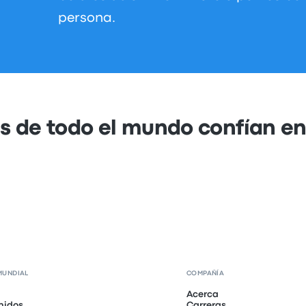
persona.
s de todo el mundo confían e
MUNDIAL
COMPAÑÍA
Acerca
nidos
Carreras