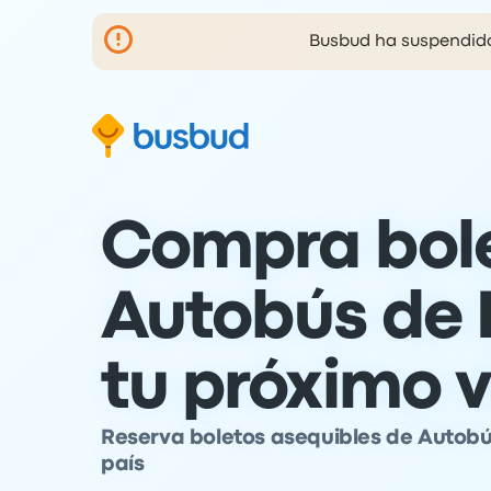
Busbud ha suspendido 
al formulario de búsqueda
Ir al pie de página
Ir al contenido
Compra bol
Autobús de 
tu próximo v
Reserva boletos asequibles de Autobú
país