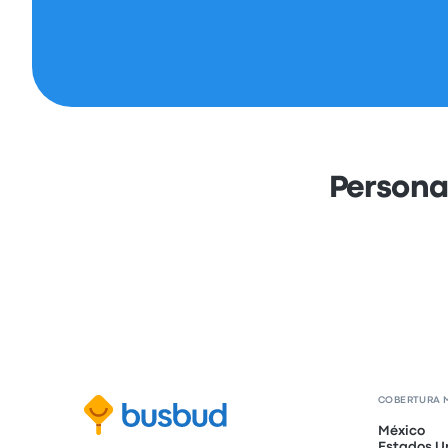
Persona
COBERTURA 
México
Estados U