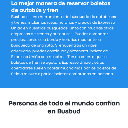
La mejor manera de reservar boletos
de autobús y tren
Busbud es una herramienta de búsqueda de autobuses
y trenes: incluimos rutas, horarios y precios de Expresso
União en nuestras búsquedas junto con muchas otras
empresas de trenes y autobuses. Puedes comparar
precios, servicios a bordo y horarios mediante la
búsqueda de una ruta. Si encuentras un viaje
adecuado, puedes continuar y obtener tu boleto de
Expresso União con nosotros. Ten en cuenta que los
boletos de tren se agotan, Expresso União y otros
operadores suelen cobrar mucho más por los boletos de
último minuto o por los boletos comprados en persona.
Personas de todo el mundo confían
en Busbud