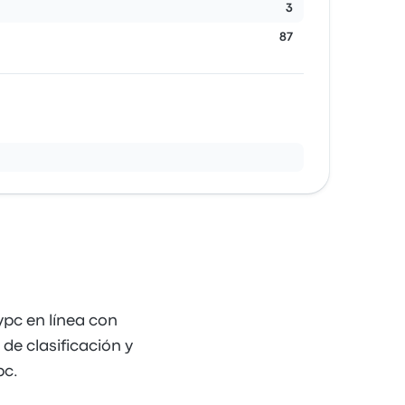
3
87
рс en línea con
de clasificación y
рс.