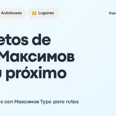
Autobuses
Lugares
Esp
etos de
 Максимов
u próximo
ús con Максимов Турс para rutas