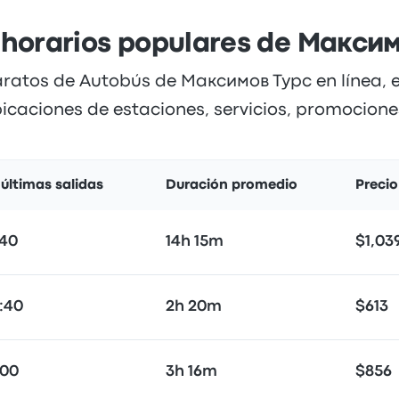
 horarios populares de Макси
aratos de Autobús de Максимов Турс en línea, e
bicaciones de estaciones, servicios, promociones
 últimas salidas
Duración promedio
Preci
:40
14h 15m
$1,03
2:40
2h 20m
$613
:00
3h 16m
$856