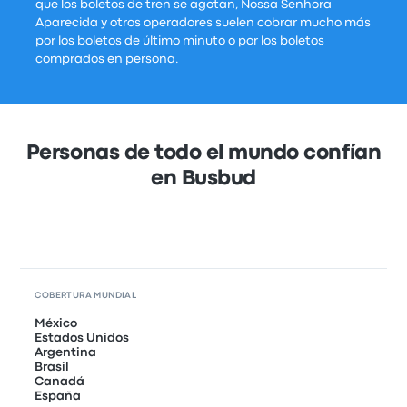
que los boletos de tren se agotan, Nossa Senhora
Aparecida y otros operadores suelen cobrar mucho más
por los boletos de último minuto o por los boletos
comprados en persona.
Personas de todo el mundo confían
en Busbud
COBERTURA MUNDIAL
México
Estados Unidos
Argentina
Brasil
Canadá
España