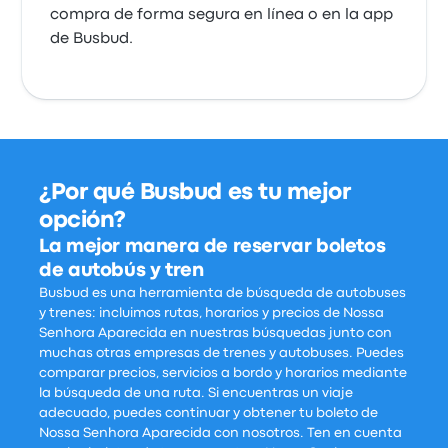
compra de forma segura en línea o en la app
de Busbud.
¿Por qué Busbud es tu mejor
opción?
La mejor manera de reservar boletos
de autobús y tren
Busbud es una herramienta de búsqueda de autobuses
y trenes: incluimos rutas, horarios y precios de Nossa
Senhora Aparecida en nuestras búsquedas junto con
muchas otras empresas de trenes y autobuses. Puedes
comparar precios, servicios a bordo y horarios mediante
la búsqueda de una ruta. Si encuentras un viaje
adecuado, puedes continuar y obtener tu boleto de
Nossa Senhora Aparecida con nosotros. Ten en cuenta