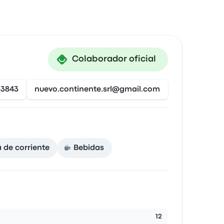
Colaborador oficial
83843
nuevo.continente.srl@gmail.com
 de corriente
Bebidas
12