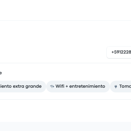
+591222
e
iento extra grande
Wifi + entretenimiento
Toma