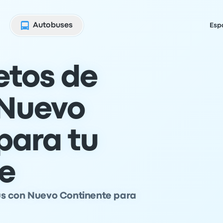
Autobuses
Esp
etos de
 Nuevo
para tu
je
ús con Nuevo Continente para