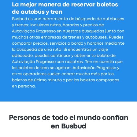
La mejor manera de reservar boletos
de autobús y tren
Busbud es una herramienta de búsqueda de autobuses
y trenes: incluimos rutas, horarios y precios de
Autoviação Progresso en nuestras búsquedas junto con
muchas otras empresas de trenes y autobuses. Puedes
comparar precios, servicios a bordo y horarios mediante
la búsqueda de una ruta. Si encuentras un viaje
adecuado, puedes continuar y obtener tu boleto de
Autoviação Progresso con nosotros. Ten en cuenta que
los boletos de tren se agotan, Autoviação Progresso y
otros operadores suelen cobrar mucho más por los
boletos de último minuto o por los boletos comprados
en persona.
Personas de todo el mundo confían
en Busbud