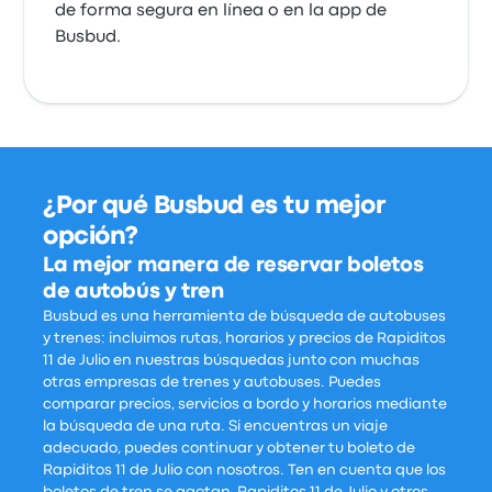
de forma segura en línea o en la app de
Busbud.
¿Por qué Busbud es tu mejor
opción?
La mejor manera de reservar boletos
de autobús y tren
Busbud es una herramienta de búsqueda de autobuses
y trenes: incluimos rutas, horarios y precios de Rapiditos
11 de Julio en nuestras búsquedas junto con muchas
otras empresas de trenes y autobuses. Puedes
comparar precios, servicios a bordo y horarios mediante
la búsqueda de una ruta. Si encuentras un viaje
adecuado, puedes continuar y obtener tu boleto de
Rapiditos 11 de Julio con nosotros. Ten en cuenta que los