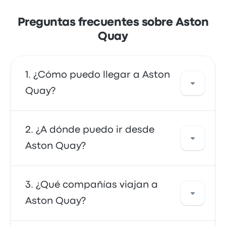
Preguntas frecuentes sobre Aston
Quay
¿Cómo puedo llegar a Aston
Quay?
Puedes tomar el autobús, que proporciona
¿A dónde puedo ir desde
acceso directo a tu destino.
Aston Quay?
Alternativamente, también puedes tomar un
taxi o usar un servicio de viaje compartido.
Desde Aston Quay, puedes viajar a diversos
¿Qué compañías viajan a
destinos, como Aeropuerto de Dublin. Usa
Aston Quay?
nuestra herramienta de búsqueda para
encontrar los mejores precios y horarios para