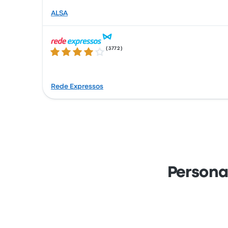
ALSA
(
3772
)
4.1 de 5 estrellas
Rede Expressos
Persona