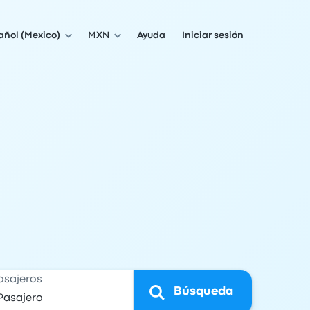
añol (Mexico)
MXN
Ayuda
Iniciar sesión
asajeros
Búsqueda