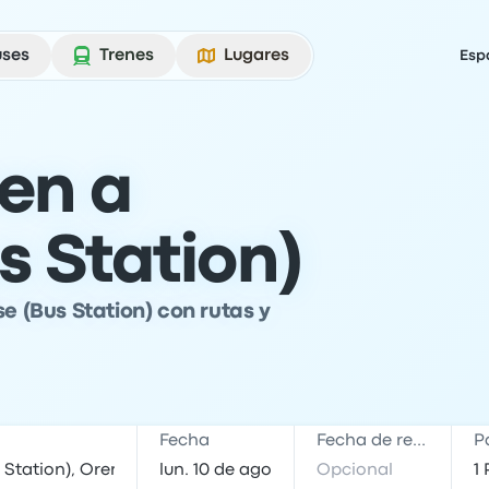
uses
Trenes
Lugares
Esp
ren a
s Station)
se (Bus Station) con rutas y
Fecha
Fecha de regreso
P