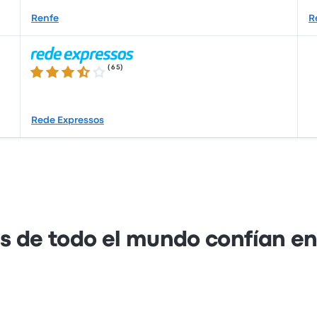
Renfe
R
(
65
)
3.7 de 5 estrellas
Rede Expressos
s de todo el mundo confían e