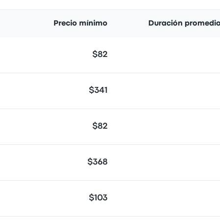
Precio mínimo
Duración promedio
$82
$341
$82
$368
$103