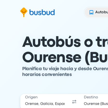
al formulario de búsqueda
Ir al pie de página
Ir al contenido
Autob
Autobús o t
Ourense (Bu
Planifica tu viaje hacia y desde Ouren
horarios convenientes
Origen
Destino