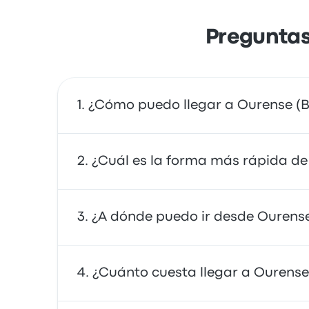
Preguntas
¿Cómo puedo llegar a Ourense (B
Puedes tomar el autobús o el tren, que prop
¿Cuál es la forma más rápida de 
servicio de viaje compartido.
La forma más rápida de viajar hacia y desd
¿A dónde puedo ir desde Ourense
autobuses suelen ser asequibles, confiables
Desde Ourense (Bus Station), puedes viajar
¿Cuánto cuesta llegar a Ourense 
Allariz Hostal Mirador y University of Sant
para tu viaje.