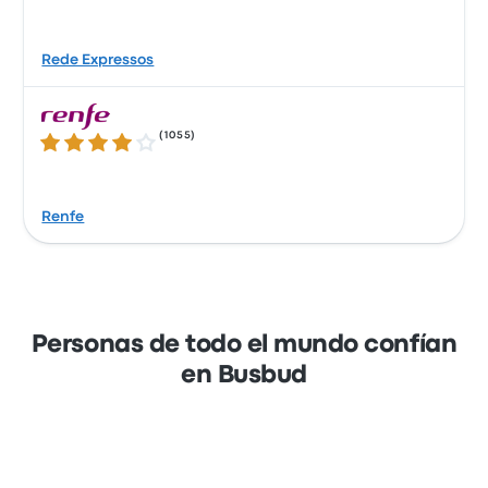
Rede Expressos
(
1055
)
4.1 de 5 estrellas
Renfe
Personas de todo el mundo confían
en Busbud