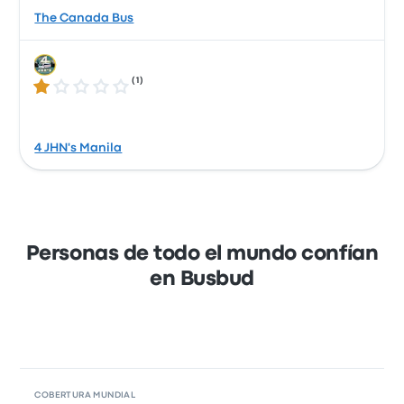
The Canada Bus
(
1
)
1.0 de 5 estrellas
4 JHN's Manila
Personas de todo el mundo confían
en Busbud
COBERTURA MUNDIAL