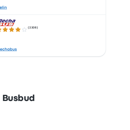
elin
(
2308
)
8 de 5 estrellas
lechabus
n Busbud