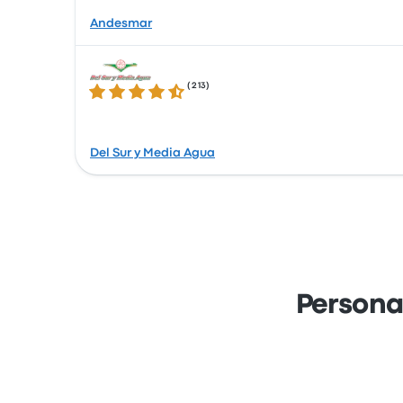
Andesmar
(
213
)
4.6 de 5 estrellas
Del Sur y Media Agua
Persona