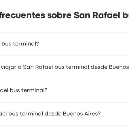
frecuentes sobre San Rafael b
 bus terminal?
ceso directo a tu destino. Alternativamente, también puede
viajar a San Rafael bus terminal desde Buenos
e San Rafael bus terminal es en autobús, que proporciona 
ael bus terminal?
 y ofrecen asientos cómodos, lo que los convierte en una o
ar a una variedad de destinos. Algunas opciones populares
ael bus terminal desde Buenos Aires?
illegas. Usa nuestra herramienta de búsqueda para encontra