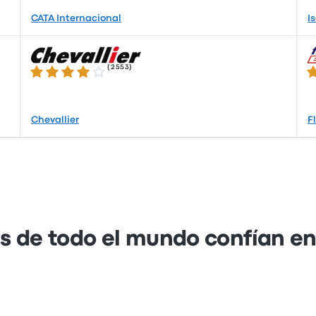
CATA Internacional
Is
(
2553
)
3.8 de 5 estrellas
3.
Chevallier
F
s de todo el mundo confían e