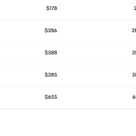
$178
$286
2
$588
2
$285
3
$655
6