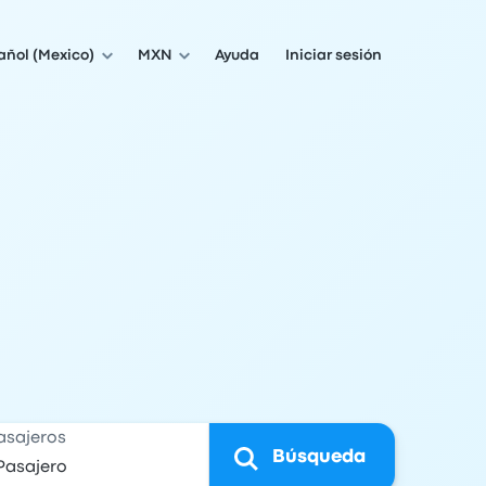
añol (Mexico)
MXN
Ayuda
Iniciar sesión
asajeros
Búsqueda