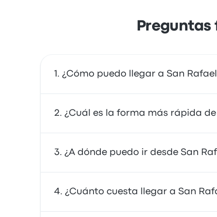
Preguntas 
¿Cómo puedo llegar a San Rafael
Puedes tomar el autobús, que proporciona ac
¿Cuál es la forma más rápida de 
compartido.
La forma más rápida de viajar hacia y desd
¿A dónde puedo ir desde San Raf
autobuses suelen ser asequibles, confiables
Desde San Rafael bus terminal, puedes viaj
¿Cuánto cuesta llegar a San Raf
Rafael, San Rafael bus terminal y General V
viaje.