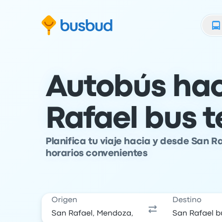
al formulario de búsqueda
Ir al pie de página
Ir al contenido
Autobús hac
Rafael bus t
Planifica tu viaje hacia y desde San R
horarios convenientes
Origen
Destino