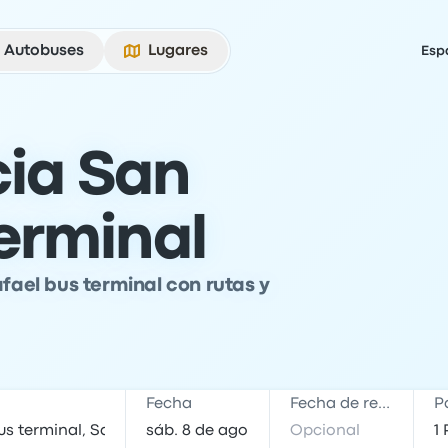
Autobuses
Lugares
Esp
ia San
erminal
afael bus terminal con rutas y
Fecha
Fecha de regreso
P