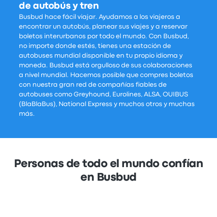
de autobús y tren
Busbud hace fácil viajar. Ayudamos a los viajeros a
encontrar un autobús, planear sus viajes y a reservar
boletos interurbanos por todo el mundo. Con Busbud,
no importe donde estés, tienes una estación de
autobuses mundial disponible en tu propio idioma y
moneda. Busbud está orgulloso de sus colaboraciones
a nivel mundial. Hacemos posible que compres boletos
con nuestra gran red de compañías fiables de
autobuses como Greyhound, Eurolines, ALSA, OUIBUS
(BlaBlaBus), National Express y muchos otros y muchas
más.
Personas de todo el mundo confían
en Busbud