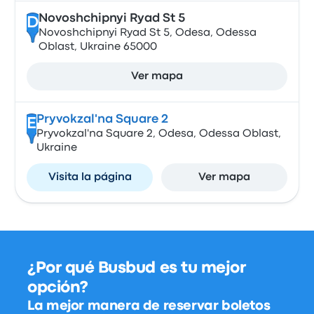
Novoshchipnyi Ryad St 5
D
Novoshchipnyi Ryad St 5, Odesa, Odessa
Oblast, Ukraine 65000
Ver mapa
Pryvokzal'na Square 2
E
Pryvokzal'na Square 2, Odesa, Odessa Oblast,
Ukraine
Visita la página
Ver mapa
¿Por qué Busbud es tu mejor
opción?
La mejor manera de reservar boletos