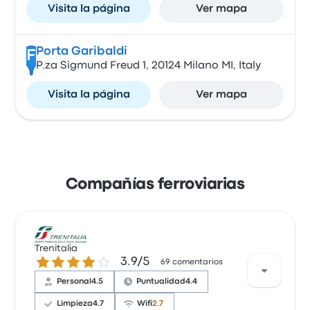
Visita la página
Ver mapa
Porta Garibaldi
F
P.za Sigmund Freud 1, 20124 Milano MI, Italy
Visita la página
Ver mapa
Compañías ferroviarias
Trenitalia
3.9 de 5 estrellas
3.9/5
69 comentarios
Personal
4.5
Puntualidad
4.4
Limpieza
4.7
Wifi
2.7