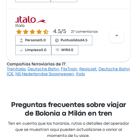
Con base en 69 reseñas, la empresa recibió una
calificación de 3.9 estrellas en Busbud. Los viajeros
Italo
4.5 de 5 estrellas
4.5/5
estaban especialmente satisfechos con la
27 comentarios
temperatura y la ubicación de la salida, pero a
Personal
5.0
Puntualidad
4.5
menudo se quejaron de el wifi. Los precios de los
boletos de Trenitalia en este viaje comienzan en
Limpieza
5.0
Wifi
4.0
$308
Compañías ferroviarias de IT:
Trenitalia
,
Deutsche Bahn
,
FlixTrain
,
RegioJet
,
Deutsche Bahn
Con base en 27 reseñas, la empresa recibió una
ICE
,
NS Nederlandse Spoorwegen
,
Italo
calificación de 4.5 estrellas en Busbud. Los viajeros
estaban especialmente satisfechos con el personal
y los asientos, pero a menudo se quejaron de el valor
por el dinero. Los precios de los boletos de Italo en
este viaje comienzan en $580
Preguntas frecuentes sobre viajar
de Bolonia a Milán en tren
Ten en cuenta que los horarios, rutas o detalles del operador
que se muestran aquí pueden actualizarse o variar al
momento de tu viaje.