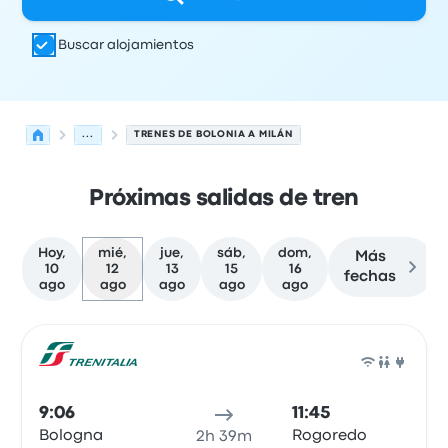
Buscar alojamientos
...
TRENES DE BOLONIA A MILÁN
Próximas salidas de tren
Hoy,
mié,
jue,
sáb,
dom,
Más
10
12
13
15
16
fechas
ago
ago
ago
ago
ago
Próximas salidas de Bolonia a Milán el 12 de agosto
Operado por
Tipo de vehículo
Hora de salida
Ubicación d
Tren
9:06
11:45
Bologna
Rogoredo
2h 39m