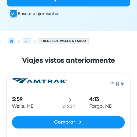
Buscar alojamientos
...
TRENES DE WELLS A FARGO
Viajes vistos anteriormente
Próximas salidas de Wells a Fargo el 9 de agosto
Operado por
Tipo de vehículo
Hora de salida
Ubicación d
Tren
5:59
4:13
Wells, ME
Fargo, ND
1d 23h
Comprar