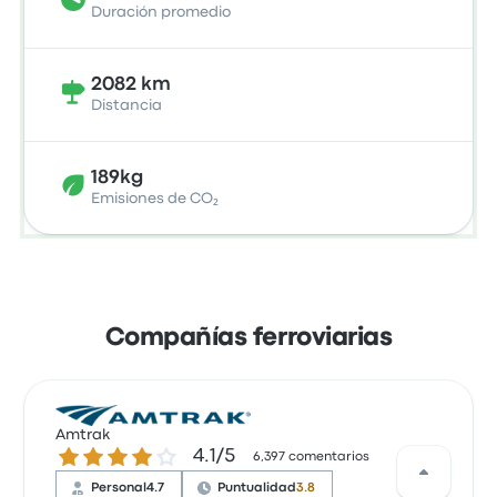
Duración promedio
2082 km
Distancia
189kg
Emisiones de CO₂
Compañías ferroviarias
Amtrak
4.1 de 5 estrellas
4.1/5
6,397 comentarios
Personal
4.7
Puntualidad
3.8