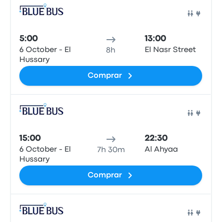
Auto
5:00
13:00
6 October - El
El Nasr Street
8h
Hussary
Comprar
Auto
15:00
22:30
6 October - El
Al Ahyaa
7h 30m
Hussary
Comprar
Auto