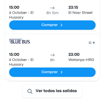
15:00
23:15
6 October - El
El Nasr Street
8h 15m
Hussary
Comprar
Auto
15:00
23:00
6 October - El
Watanya-HRG
8h
Hussary
Comprar
Ver todas las salidas