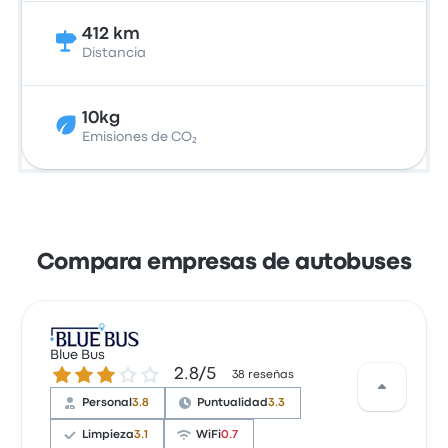
412 km
Distancia
10kg
Emisiones de CO₂
Compara empresas de autobuses
Blue Bus
2.8 sobre 5 estrellas
2.8/5
38 reseñas
Personal
3.8
Puntualidad
3.3
Limpieza
3.1
WiFi
0.7