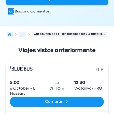
Buscar alojamientos
...
AUTOBUSES DE 6TH OF OCTOBER CITY A HURGHADA
Viajes vistos anteriormente
Las próximas salidas de 6th of October City a Hurghada
Operado por
Tipo de vehículo
Hora de salida
Ubicación d
Auto
5:00
12:30
6 October - El
Watanya-HRG
7h 30m
Hussary
Comprar