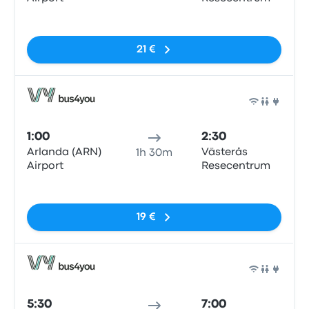
Sin etiquetas
21 €
Auto
1:00
2:30
Arlanda (ARN)
Västerås
1h 30m
Airport
Resecentrum
Sin etiquetas
19 €
Auto
5:30
7:00