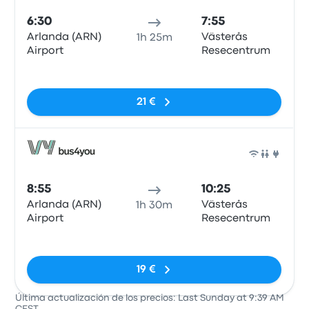
6:30
7:55
Arlanda (ARN)
Västerås
1h 25m
Airport
Resecentrum
Sin etiquetas
21 €
Auto
8:55
10:25
Arlanda (ARN)
Västerås
1h 30m
Airport
Resecentrum
Sin etiquetas
19 €
Última actualización de los precios: Last Sunday at 9:39 AM