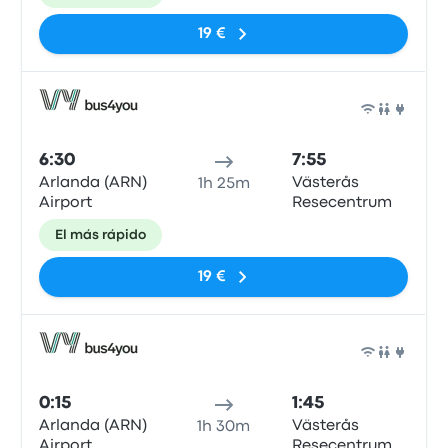
19 €
Auto
6:30
7:55
Arlanda (ARN)
Västerås
1h 25m
Airport
Resecentrum
El más rápido
19 €
Auto
0:15
1:45
Arlanda (ARN)
Västerås
1h 30m
Airport
Resecentrum