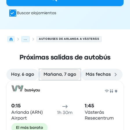
Buscar alojamientos
...
AUTOBUSES DE ARLANDA A VÄSTERÅS
Próximas salidas de autobús
Hoy, 6 ago
Mañana, 7 ago
Más fechas
Las próximas salidas de Arlanda a Västerås el 7 de agos
Operado por
Tipo de vehículo
Hora de salida
Ubicación d
Auto
0:15
1:45
Arlanda (ARN)
Västerås
1h 30m
Airport
Resecentrum
El más barato