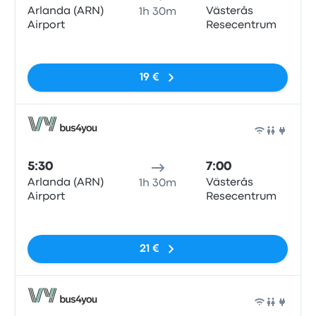
Arlanda (ARN)
Västerås
1h 30m
Airport
Resecentrum
Sin etiquetas
19 €
Auto
5:30
7:00
Arlanda (ARN)
Västerås
1h 30m
Airport
Resecentrum
Sin etiquetas
21 €
Auto