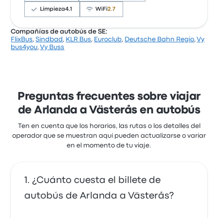
para este viaje cuestan como mínimo 19 €
Limpieza
4.1
WiFi
2.7
Compañías de autobús de SE:
FlixBus
,
Sindbad
,
KLR Bus
,
Euroclub
,
Deutsche Bahn Regio
,
Vy
Basándose en 14993 reseñas, la empresa ha
bus4you
,
Vy Buss
obtenido una calificación de 3.5 estrellas en Busbud.
Los viajeros quedaron especialmente satisfechos
con el acceso al billete y la temperatura, pero a
menudo se quejaron de el wifi. Los billetes de FlixBus
para este viaje cuestan como mínimo 18 €
Preguntas frecuentes sobre viajar
de Arlanda a Västerås en autobús
Ten en cuenta que los horarios, las rutas o los detalles del
operador que se muestran aquí pueden actualizarse o variar
en el momento de tu viaje.
¿Cuánto cuesta el billete de
autobús de Arlanda a Västerås?