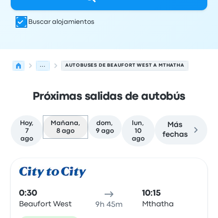
Buscar alojamientos
...
AUTOBUSES DE BEAUFORT WEST A MTHATHA
Próximas salidas de autobús
Hoy,
Mañana,
dom,
lun,
Más
7
8 ago
9 ago
10
fechas
ago
ago
Las próximas salidas de Beaufort West a Mthatha el 8 d
Operado por
Tipo de vehículo
Hora de salida
Ubicación d
Auto
0:30
10:15
Beaufort West
Mthatha
9h 45m