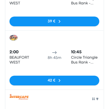
WEST
Bus Rank -
Mthatha
Sin etiquetas
39 €
Auto
2:00
10:45
BEAUFORT
Circle Triangle
8h 45m
WEST
Bus Rank -
Mthatha
Sin etiquetas
42 €
Auto