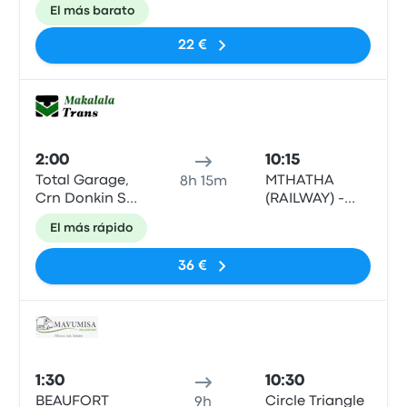
El más barato
22 €
Auto
2:00
10:15
Total Garage,
MTHATHA
8h 15m
Crn Donkin St.
(RAILWAY) -
and R61
Mthatha
El más rápido
Railway
Station,King
36 €
Edward Street
Auto
1:30
10:30
BEAUFORT
Circle Triangle
9h