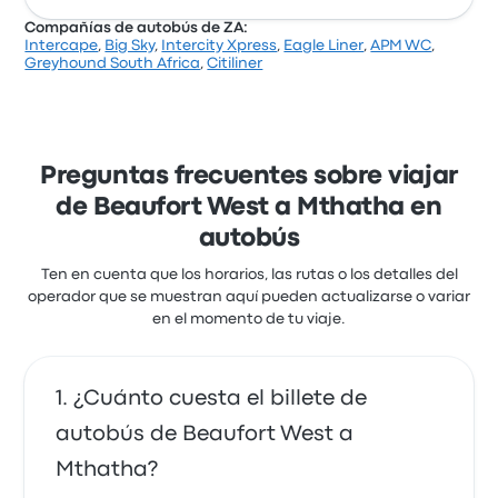
Compañías de autobús de ZA:
Intercape
,
Big Sky
,
Intercity Xpress
,
Eagle Liner
,
APM WC
,
Basándose en 132 reseñas, la empresa ha obtenido
Greyhound South Africa
,
Citiliner
una calificación de 2.9 estrellas en Busbud. Los
viajeros quedaron especialmente satisfechos con el
acceso al billete y la limpieza, pero a menudo se
quejaron de el wifi. Los billetes de Mavumisa
Transport para este viaje cuestan como mínimo 35 €
Preguntas frecuentes sobre viajar
de Beaufort West a Mthatha en
autobús
Ten en cuenta que los horarios, las rutas o los detalles del
operador que se muestran aquí pueden actualizarse o variar
en el momento de tu viaje.
¿Cuánto cuesta el billete de
autobús de Beaufort West a
Mthatha?