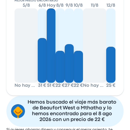
MEJOR PRECIO ENCONTRADO
5/8
6/8
Hoy
8/8
9/8
10/8
11/8
12/8
No hay datos
31 €
51 €
22 €
27 €
22 €
No hay datos
25 €
Hemos buscado el viaje más barato
de Beaufort West a Mthatha y lo
hemos encontrado para el 8 ago
2026 con un precio de 22 €
Si quieres ahorrar dinero y conseguir el mejor asiento, te