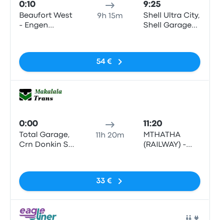
0:10
9:25
Beaufort West
Shell Ultra City,
9h 15m
- Engen
Shell Garage
Garage,
N2
Sin etiquetas
Donkin Street
(Swartberg N1
54 €
Stop)
Auto
0:00
11:20
Total Garage,
MTHATHA
11h 20m
Crn Donkin St.
(RAILWAY) -
and R61
Mthatha
Sin etiquetas
Railway
Station,King
33 €
Edward Street