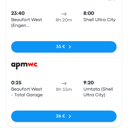
Auto
23:40
8:00
Beaufort West
Shell Ultra City
8h 20m
(Engen
Swartberg 1
Sin etiquetas
Stop, Rice
Street)
35 €
Auto
0:25
9:20
Beaufort West
Umtata (Shell
8h 55m
- Total Garage
Ultra City)
Sin etiquetas
26 €